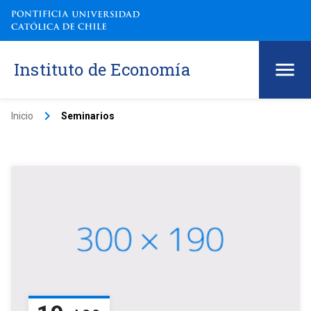
Instituto de Economía
keyboard_arrow_right
Inicio
Seminarios