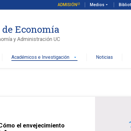
ADMISIÓN
Medios
arrow_drop_down
Biblio
o de Economía
nomía y Administración UC
Académicos e Investigación
Noticias
arrow_drop_down
 Cómo el envejecimiento