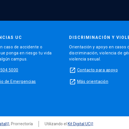
NCIAS UC
DISCRIMINACIÓN Y VIOL
n caso de accidente o
Orientación y apoyo en casos 
que ponga en riesgo tu vida
discriminación, violencia de g
 algún campus.
violencia sexual.
launch
5504 5000
Contacto para apoyo
launch
sitio de Emergencias
Más orientación
ital
, Prorrectoría
Utilizando el
Kit Digital UC