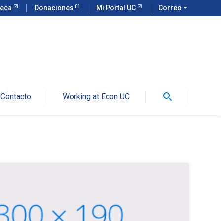
teca
Donaciones
Mi Portal UC
Correo
arrow_drop_down
search
Contacto
Working at Econ UC