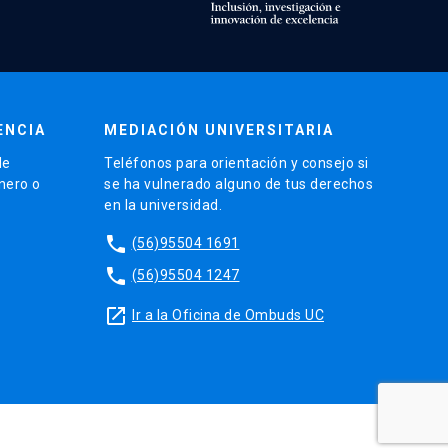
ENCIA
MEDIACIÓN UNIVERSITARIA
de
Teléfonos para orientación y consejo si
énero o
se ha vulnerado alguno de tus derechos
en la universidad.
phone
(56)95504 1691
phone
(56)95504 1247
launch
Ir a la Oficina de Ombuds UC