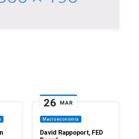
26
MAR
a
Macroeconomía
in
David Rappoport, FED