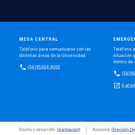
MESA CENTRAL
EMERGE
Teléfono para comunicarse con las
Teléfono e
distintas áreas de la Universidad.
situación 
dentro de
phone
(56)95504 4000
phone
(56)9
launch
Ir al 
Diseño y desarrollo:
Urantiacos
Asesoría:
Dirección Dig