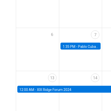
6
7
1:35 PM -
Pablo Cuba, FED Board
13
14
12:00 AM -
XIX Ridge Forum 2024