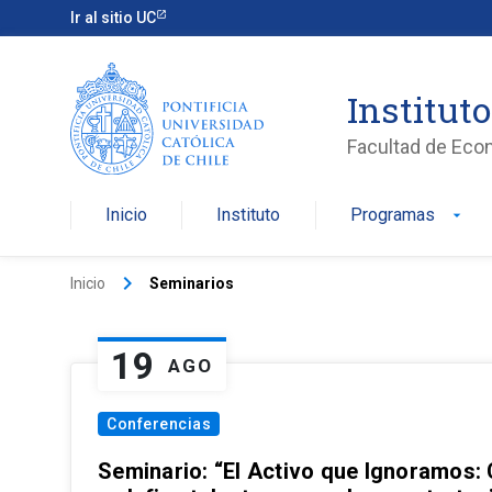
Ir al sitio UC
Institut
Facultad de Eco
Inicio
Instituto
Programas
arrow_drop_down
keyboard_arrow_right
Inicio
Seminarios
19
AGO
Conferencias
Seminario: “El Activo que Ignoramos: