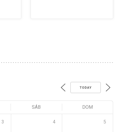
TODAY
SÁB
DOM
3
4
5