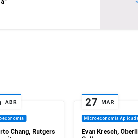
ia”
6
27
ABR
MAR
oeconomía
Microeconomía Aplicad
rto Chang, Rutgers
Evan Kresch, Oberl