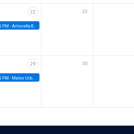
23
22
5 PM -
Antonella Bancalari, Institute for Fiscal Studies (IFS) and Research Associate at University College London (UCL)
30
29
5 PM -
Mateo Uribe-Castro, Universidad de los Andes (Colombia)