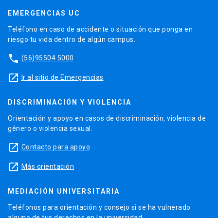
EMERGENCIAS UC
Teléfono en caso de accidente o situación que ponga en
riesgo tu vida dentro de algún campus.
phone
(56)95504 5000
launch
Ir al sitio de Emergencias
DISCRIMINACIÓN Y VIOLENCIA
Orientación y apoyo en casos de discriminación, violencia de
género o violencia sexual.
launch
Contacto para apoyo
launch
Más orientación
MEDIACIÓN UNIVERSITARIA
Teléfonos para orientación y consejo si se ha vulnerado
alguno de tus derechos en la universidad.