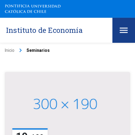
Instituto de Economía
keyboard_arrow_right
Inicio
Seminarios