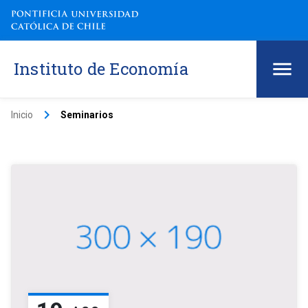
Instituto de Economía
keyboard_arrow_right
Inicio
Seminarios