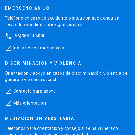
EMERGENCIAS UC
Teléfono en caso de accidente o situación que ponga en
riesgo tu vida dentro de algún campus.
phone
(56)95504 5000
launch
Ir al sitio de Emergencias
DISCRIMINACIÓN Y VIOLENCIA
Orientación y apoyo en casos de discriminación, violencia de
género o violencia sexual.
launch
Contacto para apoyo
launch
Más orientación
MEDIACIÓN UNIVERSITARIA
Teléfonos para orientación y consejo si se ha vulnerado
alguno de tus derechos en la universidad.