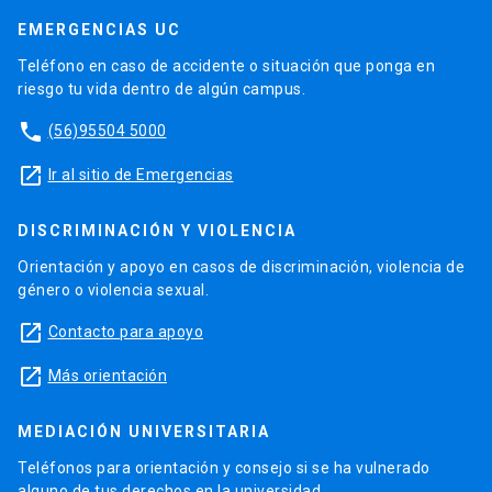
EMERGENCIAS UC
Teléfono en caso de accidente o situación que ponga en
riesgo tu vida dentro de algún campus.
phone
(56)95504 5000
launch
Ir al sitio de Emergencias
DISCRIMINACIÓN Y VIOLENCIA
Orientación y apoyo en casos de discriminación, violencia de
género o violencia sexual.
launch
Contacto para apoyo
launch
Más orientación
MEDIACIÓN UNIVERSITARIA
Teléfonos para orientación y consejo si se ha vulnerado
alguno de tus derechos en la universidad.