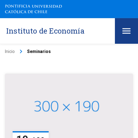
Instituto de Economía
keyboard_arrow_right
Inicio
Seminarios