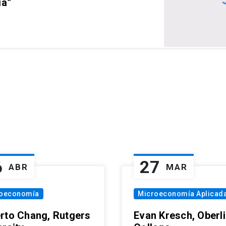
ia”
6
27
ABR
MAR
oeconomía
Microeconomía Aplicad
rto Chang, Rutgers
Evan Kresch, Oberl