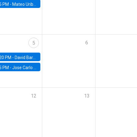
5 PM -
Mateo Uribe-Castro, Universidad de los Andes (Colombia)
6
5
20 PM -
David Bardey, Universidad de los Andes - CEDE
5 PM -
Jose Carlo Bermudez, UC (ME) & World Bank
12
13