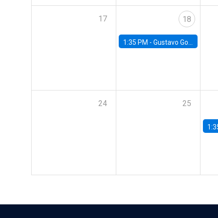
17
18
1:35 PM -
Gustavo González, Banco Central de Chile
24
25
1:3