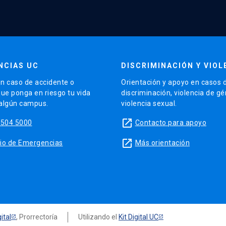
NCIAS UC
DISCRIMINACIÓN Y VIOL
n caso de accidente o
Orientación y apoyo en casos 
que ponga en riesgo tu vida
discriminación, violencia de g
 algún campus.
violencia sexual.
launch
5504 5000
Contacto para apoyo
launch
sitio de Emergencias
Más orientación
ital
, Prorrectoría
Utilizando el
Kit Digital UC