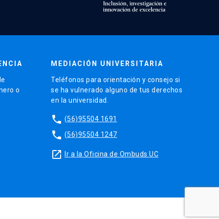
ENCIA
MEDIACIÓN UNIVERSITARIA
de
Teléfonos para orientación y consejo si
énero o
se ha vulnerado alguno de tus derechos
en la universidad.
phone
(56)95504 1691
phone
(56)95504 1247
launch
Ir a la Oficina de Ombuds UC