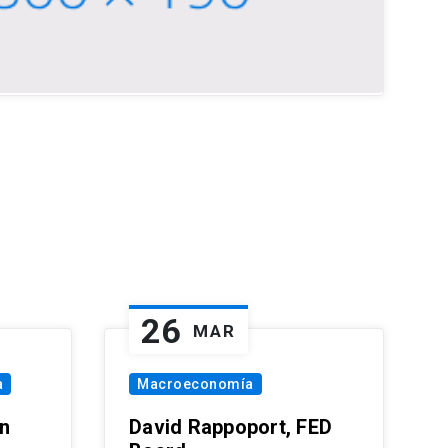
26
MAR
a
Macroeconomía
in
David Rappoport, FED