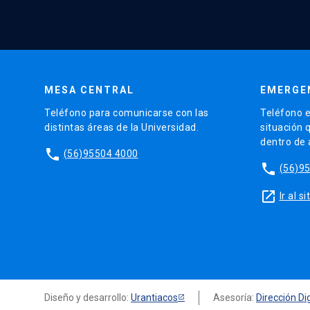
MESA CENTRAL
EMERGE
Teléfono para comunicarse con las
Teléfono e
distintas áreas de la Universidad.
situación 
dentro de
phone
(56)95504 4000
phone
(56)9
launch
Ir al 
Diseño y desarrollo:
Urantiacos
Asesoría:
Dirección Dig