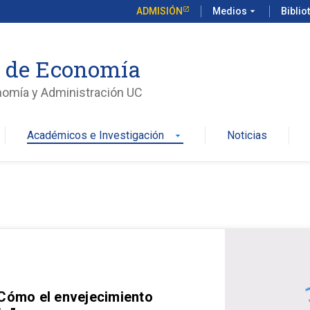
ADMISIÓN
Medios
arrow_drop_down
Biblio
o de Economía
nomía y Administración UC
Académicos e Investigación
Noticias
arrow_drop_down
 Cómo el envejecimiento