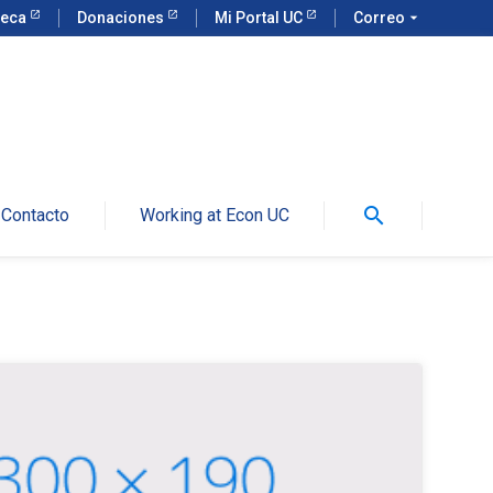
teca
Donaciones
Mi Portal UC
Correo
arrow_drop_down
search
Contacto
Working at Econ UC