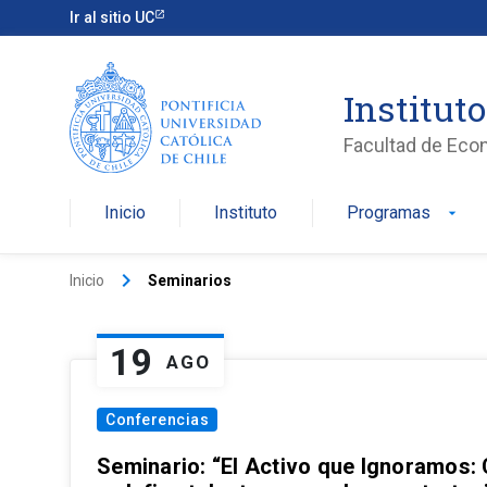
Ir al sitio UC
Institut
Facultad de Eco
Inicio
Instituto
Programas
arrow_drop_down
keyboard_arrow_right
Inicio
Seminarios
19
AGO
Conferencias
Seminario: “El Activo que Ignoramos: