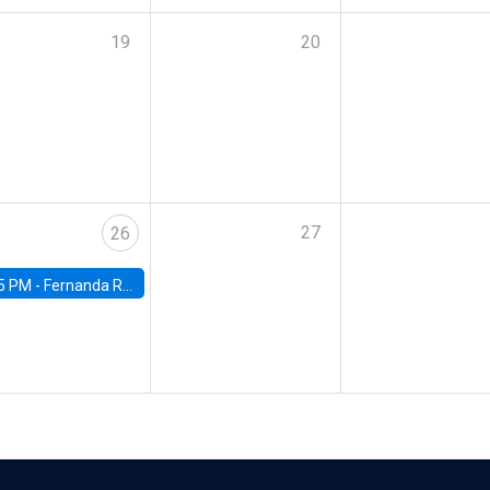
19
20
27
26
5 PM -
Fernanda Rojas Ampuero, University of Wisconsin-Madison