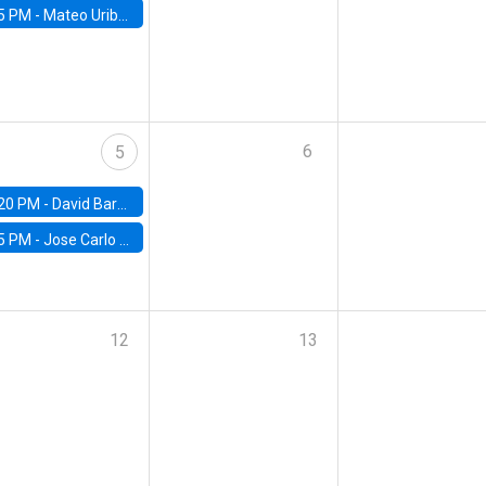
5 PM -
Mateo Uribe-Castro, Universidad de los Andes (Colombia)
6
5
20 PM -
David Bardey, Universidad de los Andes - CEDE
5 PM -
Jose Carlo Bermudez, UC (ME) & World Bank
12
13