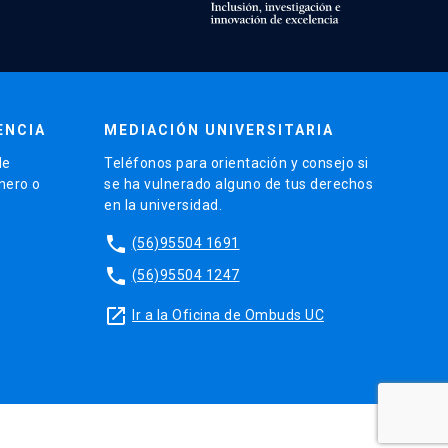
ENCIA
MEDIACIÓN UNIVERSITARIA
de
Teléfonos para orientación y consejo si
énero o
se ha vulnerado alguno de tus derechos
en la universidad.
phone
(56)95504 1691
phone
(56)95504 1247
launch
Ir a la Oficina de Ombuds UC