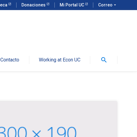
teca
Donaciones
Mi Portal UC
Correo
arrow_drop_down
search
Contacto
Working at Econ UC