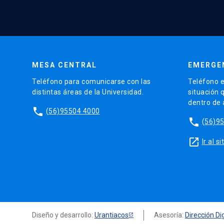
MESA CENTRAL
EMERGE
Teléfono para comunicarse con las
Teléfono e
distintas áreas de la Universidad.
situación 
dentro de
phone
(56)95504 4000
phone
(56)9
launch
Ir al 
Diseño y desarrollo:
Urantiacos
Asesoría:
Dirección Dig