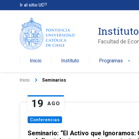
Ir al sitio UC
Institut
Facultad de Eco
Inicio
Instituto
Programas
arrow_drop_down
keyboard_arrow_right
Inicio
Seminarios
19
AGO
Conferencias
Seminario: “El Activo que Ignoramos: