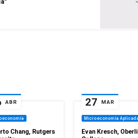
ia”
6
27
ABR
MAR
oeconomía
Microeconomía Aplicad
rto Chang, Rutgers
Evan Kresch, Oberl