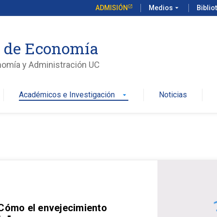
ADMISIÓN
Medios
arrow_drop_down
Biblio
o de Economía
nomía y Administración UC
Académicos e Investigación
Noticias
arrow_drop_down
 Cómo el envejecimiento