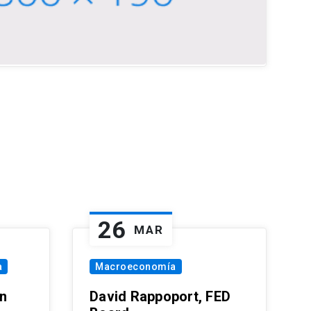
26
MAR
a
Macroeconomía
in
David Rappoport, FED