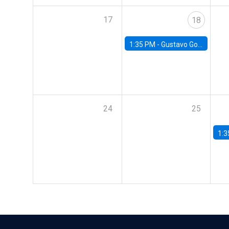
17
18
1:35 PM -
Gustavo González, Banco Central de Chile
24
25
1:3