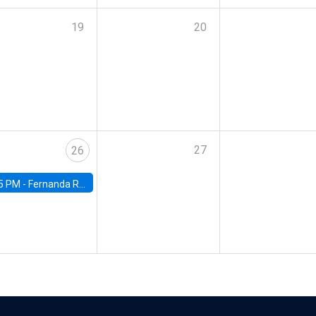
19
20
27
26
5 PM -
Fernanda Rojas Ampuero, University of Wisconsin-Madison