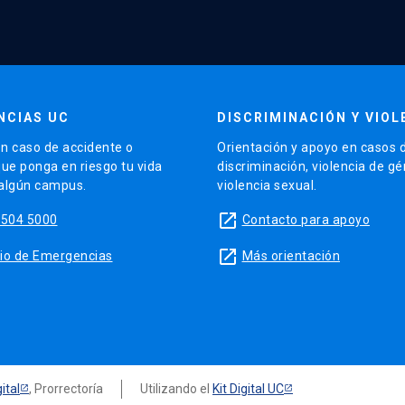
NCIAS UC
DISCRIMINACIÓN Y VIOL
n caso de accidente o
Orientación y apoyo en casos 
que ponga en riesgo tu vida
discriminación, violencia de g
 algún campus.
violencia sexual.
launch
5504 5000
Contacto para apoyo
launch
sitio de Emergencias
Más orientación
ital
, Prorrectoría
Utilizando el
Kit Digital UC