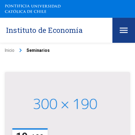
Instituto de Economía
keyboard_arrow_right
Inicio
Seminarios