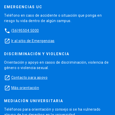
EMERGENCIAS UC
Teléfono en caso de accidente o situación que ponga en
riesgo tu vida dentro de algún campus.
phone
(56)95504 5000
launch
Ir al sitio de Emergencias
DISCRIMINACIÓN Y VIOLENCIA
Orientación y apoyo en casos de discriminación, violencia de
género o violencia sexual.
launch
Contacto para apoyo
launch
Más orientación
MEDIACIÓN UNIVERSITARIA
Teléfonos para orientación y consejo si se ha vulnerado
alguno de tus derechos en la universidad.