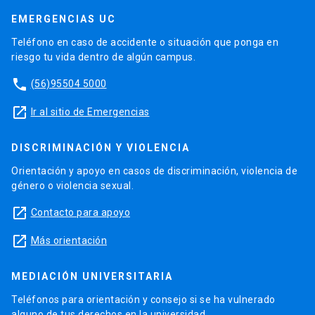
EMERGENCIAS UC
Teléfono en caso de accidente o situación que ponga en
riesgo tu vida dentro de algún campus.
phone
(56)95504 5000
launch
Ir al sitio de Emergencias
DISCRIMINACIÓN Y VIOLENCIA
Orientación y apoyo en casos de discriminación, violencia de
género o violencia sexual.
launch
Contacto para apoyo
launch
Más orientación
MEDIACIÓN UNIVERSITARIA
Teléfonos para orientación y consejo si se ha vulnerado
alguno de tus derechos en la universidad.