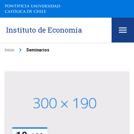
Instituto de Economía
keyboard_arrow_right
Inicio
Seminarios