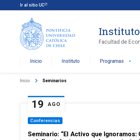
Ir al sitio UC
Institut
Facultad de Eco
Inicio
Instituto
Programas
arrow_drop_down
keyboard_arrow_right
Inicio
Seminarios
19
AGO
Conferencias
Seminario: “El Activo que Ignoramos: