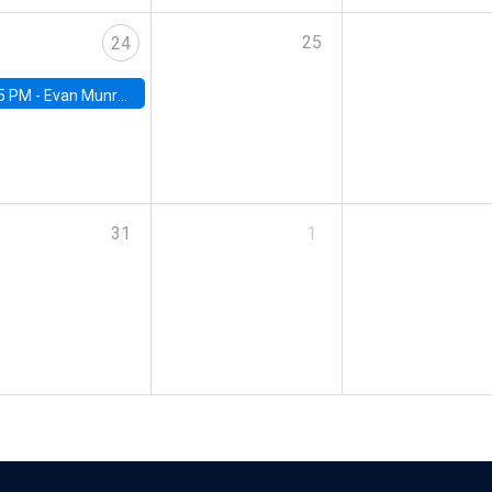
25
24
5 PM -
Evan Munro, Neyman Visiting Assistant Professor in the Department of Statistics at UC Berkeley
31
1