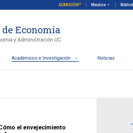
ADMISIÓN
Medios
arrow_drop_down
Biblio
o de Economía
nomía y Administración UC
Académicos e Investigación
Noticias
arrow_drop_down
 Cómo el envejecimiento