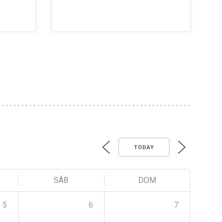
TODAY
SÁB
DOM
5
6
7