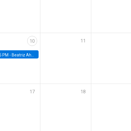
11
10
5 PM -
Beatriz Ahumada, PhD candidate, Universidad de Pittsburgh
17
18