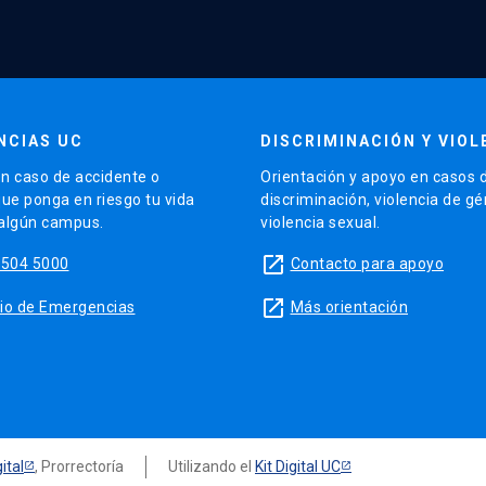
NCIAS UC
DISCRIMINACIÓN Y VIOL
n caso de accidente o
Orientación y apoyo en casos 
que ponga en riesgo tu vida
discriminación, violencia de g
 algún campus.
violencia sexual.
launch
5504 5000
Contacto para apoyo
launch
sitio de Emergencias
Más orientación
ital
, Prorrectoría
Utilizando el
Kit Digital UC