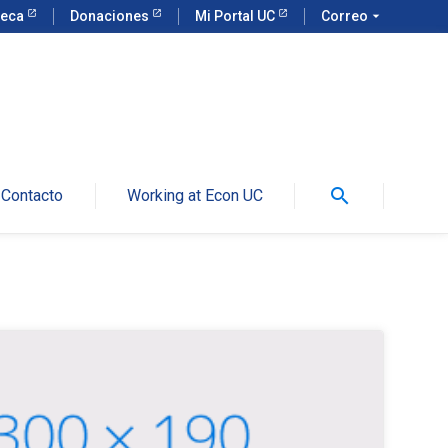
teca
Donaciones
Mi Portal UC
Correo
arrow_drop_down
search
Contacto
Working at Econ UC