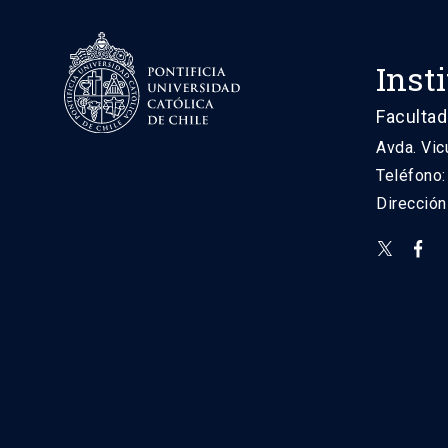
Inst
Facultad
Avda. Vic
Teléfono
Direcció