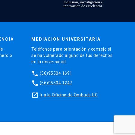
ENCIA
MEDIACIÓN UNIVERSITARIA
de
Teléfonos para orientación y consejo si
énero o
se ha vulnerado alguno de tus derechos
en la universidad.
phone
(56)95504 1691
phone
(56)95504 1247
launch
Ir a la Oficina de Ombuds UC