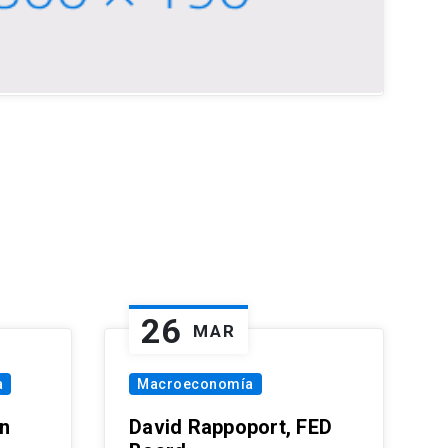
26
MAR
a
Macroeconomía
in
David Rappoport, FED