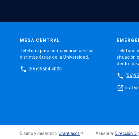
MESA CENTRAL
EMERGE
Teléfono para comunicarse con las
Teléfono e
distintas áreas de la Universidad.
situación 
dentro de
phone
(56)95504 4000
phone
(56)9
launch
Ir al 
Diseño y desarrollo:
Urantiacos
Asesoría:
Dirección Dig