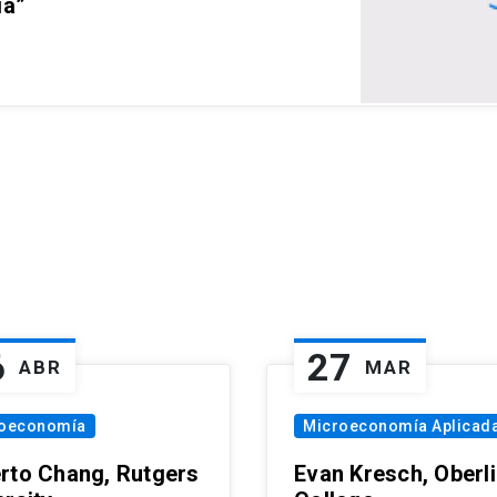
ia”
6
27
ABR
MAR
oeconomía
Microeconomía Aplicad
rto Chang, Rutgers
Evan Kresch, Oberl