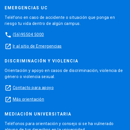
EMERGENCIAS UC
Teléfono en caso de accidente o situación que ponga en
riesgo tu vida dentro de algún campus.
phone
(56)95504 5000
launch
Ir al sitio de Emergencias
DISCRIMINACIÓN Y VIOLENCIA
Orientación y apoyo en casos de discriminación, violencia de
género o violencia sexual.
launch
Contacto para apoyo
launch
Más orientación
MEDIACIÓN UNIVERSITARIA
Teléfonos para orientación y consejo si se ha vulnerado
alguno de tus derechos en la universidad.