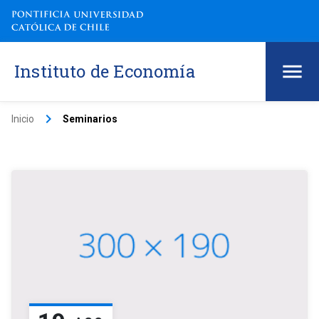
Instituto de Economía
keyboard_arrow_right
Inicio
Seminarios