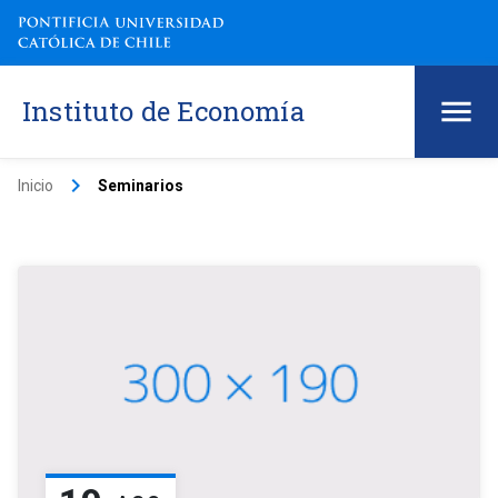
Instituto de Economía
keyboard_arrow_right
Inicio
Seminarios