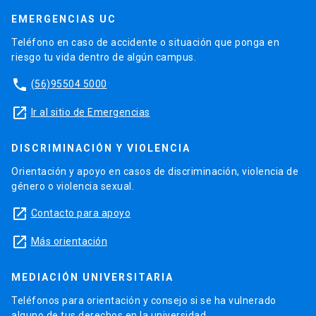
EMERGENCIAS UC
Teléfono en caso de accidente o situación que ponga en
riesgo tu vida dentro de algún campus.
phone
(56)95504 5000
launch
Ir al sitio de Emergencias
DISCRIMINACIÓN Y VIOLENCIA
Orientación y apoyo en casos de discriminación, violencia de
género o violencia sexual.
launch
Contacto para apoyo
launch
Más orientación
MEDIACIÓN UNIVERSITARIA
Teléfonos para orientación y consejo si se ha vulnerado
alguno de tus derechos en la universidad.