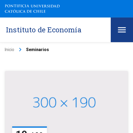
Instituto de Economía
keyboard_arrow_right
Inicio
Seminarios