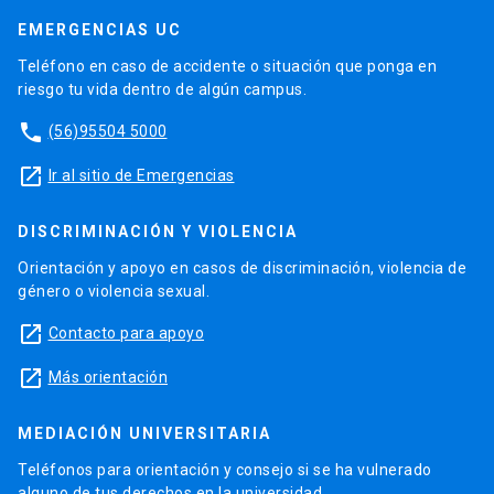
EMERGENCIAS UC
Teléfono en caso de accidente o situación que ponga en
riesgo tu vida dentro de algún campus.
phone
(56)95504 5000
launch
Ir al sitio de Emergencias
DISCRIMINACIÓN Y VIOLENCIA
Orientación y apoyo en casos de discriminación, violencia de
género o violencia sexual.
launch
Contacto para apoyo
launch
Más orientación
MEDIACIÓN UNIVERSITARIA
Teléfonos para orientación y consejo si se ha vulnerado
alguno de tus derechos en la universidad.