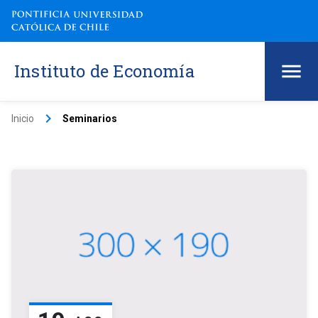
Instituto de Economía
keyboard_arrow_right
Inicio
Seminarios