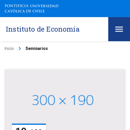
Instituto de Economía
keyboard_arrow_right
Inicio
Seminarios