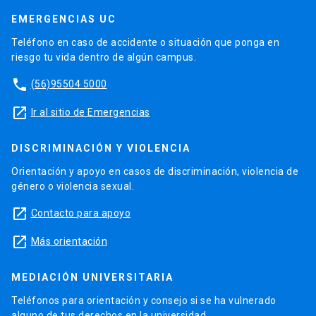
EMERGENCIAS UC
Teléfono en caso de accidente o situación que ponga en
riesgo tu vida dentro de algún campus.
phone
(56)95504 5000
launch
Ir al sitio de Emergencias
DISCRIMINACIÓN Y VIOLENCIA
Orientación y apoyo en casos de discriminación, violencia de
género o violencia sexual.
launch
Contacto para apoyo
launch
Más orientación
MEDIACIÓN UNIVERSITARIA
Teléfonos para orientación y consejo si se ha vulnerado
alguno de tus derechos en la universidad.