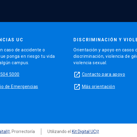
NCIAS UC
DISCRIMINACIÓN Y VIOL
n caso de accidente o
Orientación y apoyo en casos 
que ponga en riesgo tu vida
discriminación, violencia de g
 algún campus.
violencia sexual.
launch
5504 5000
Contacto para apoyo
launch
sitio de Emergencias
Más orientación
ital
, Prorrectoría
Utilizando el
Kit Digital UC