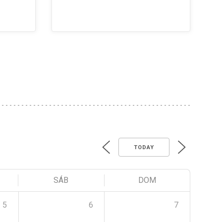
TODAY
SÁB
DOM
5
6
7