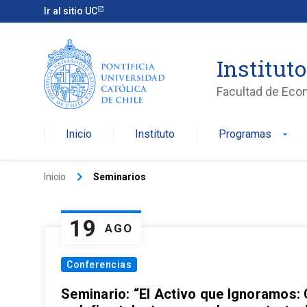
Ir al sitio UC
Institut
Facultad de Eco
Inicio
Instituto
Programas
arrow_drop_down
keyboard_arrow_right
Inicio
Seminarios
19
AGO
Conferencias
Seminario: “El Activo que Ignoramos: