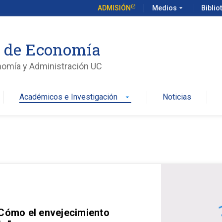
ADMISIÓN
Medios
arrow_drop_down
Biblio
o de Economía
nomía y Administración UC
Académicos e Investigación
Noticias
arrow_drop_down
 Cómo el envejecimiento