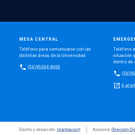
MESA CENTRAL
EMERGE
Teléfono para comunicarse con las
Teléfono e
distintas áreas de la Universidad.
situación 
dentro de
phone
(56)95504 4000
phone
(56)9
launch
Ir al 
Diseño y desarrollo:
Urantiacos
Asesoría:
Dirección Dig