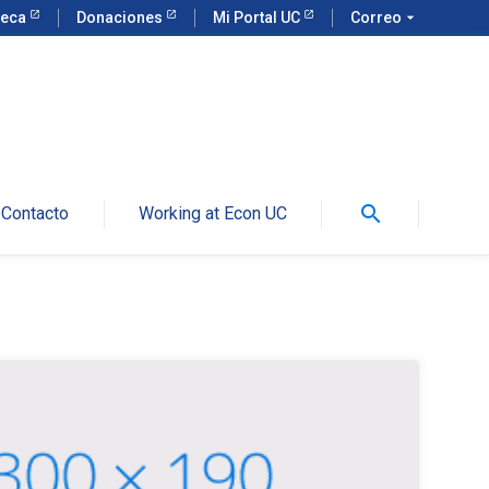
teca
Donaciones
Mi Portal UC
Correo
arrow_drop_down
search
Contacto
Working at Econ UC