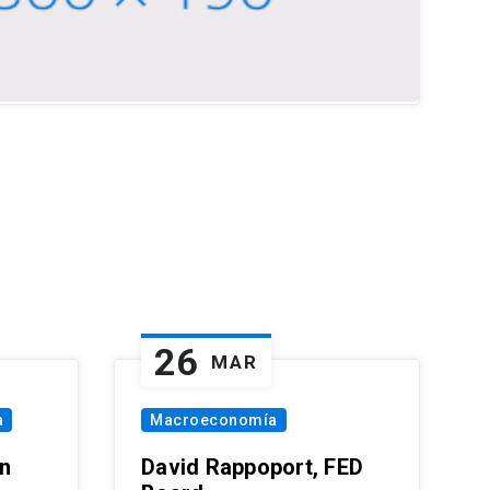
26
MAR
a
Macroeconomía
in
David Rappoport, FED