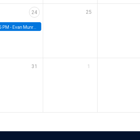
25
24
5 PM -
Evan Munro, Neyman Visiting Assistant Professor in the Department of Statistics at UC Berkeley
31
1