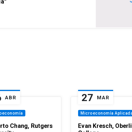
ia”
6
27
ABR
MAR
oeconomía
Microeconomía Aplicad
rto Chang, Rutgers
Evan Kresch, Oberl