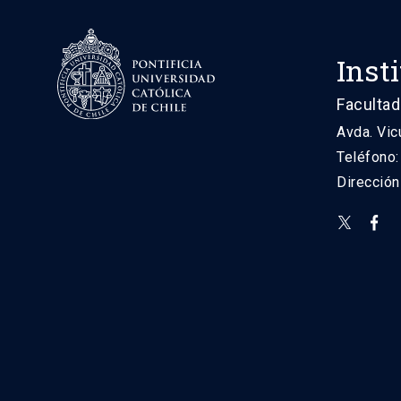
Inst
Facultad
Avda. Vic
Teléfono
Direcció