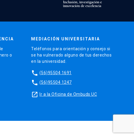
ENCIA
MEDIACIÓN UNIVERSITARIA
de
Teléfonos para orientación y consejo si
énero o
se ha vulnerado alguno de tus derechos
en la universidad.
phone
(56)95504 1691
phone
(56)95504 1247
launch
Ir a la Oficina de Ombuds UC