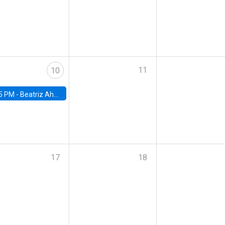
11
10
5 PM -
Beatriz Ahumada, PhD candidate, Universidad de Pittsburgh
17
18