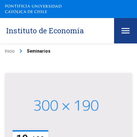
Instituto de Economía
keyboard_arrow_right
Inicio
Seminarios