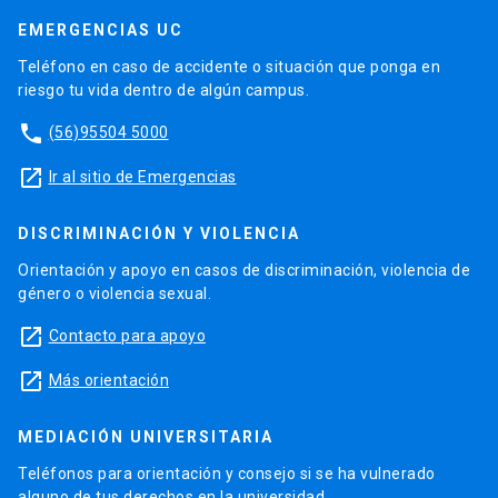
EMERGENCIAS UC
Teléfono en caso de accidente o situación que ponga en
riesgo tu vida dentro de algún campus.
phone
(56)95504 5000
launch
Ir al sitio de Emergencias
DISCRIMINACIÓN Y VIOLENCIA
Orientación y apoyo en casos de discriminación, violencia de
género o violencia sexual.
launch
Contacto para apoyo
launch
Más orientación
MEDIACIÓN UNIVERSITARIA
Teléfonos para orientación y consejo si se ha vulnerado
alguno de tus derechos en la universidad.