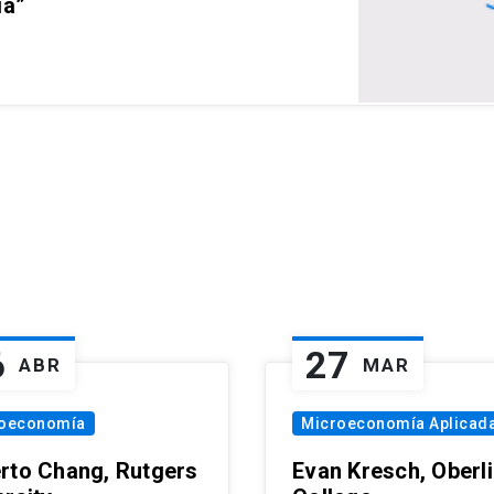
ia”
6
27
ABR
MAR
oeconomía
Microeconomía Aplicad
rto Chang, Rutgers
Evan Kresch, Oberl