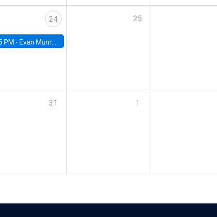
25
24
5 PM -
Evan Munro, Neyman Visiting Assistant Professor in the Department of Statistics at UC Berkeley
31
1