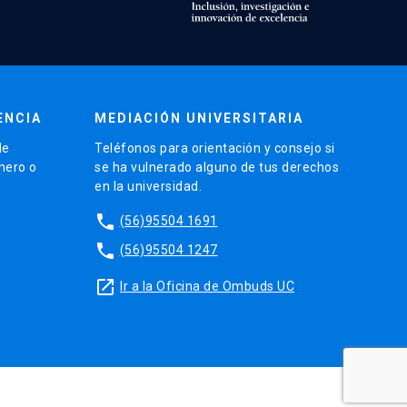
ENCIA
MEDIACIÓN UNIVERSITARIA
de
Teléfonos para orientación y consejo si
énero o
se ha vulnerado alguno de tus derechos
en la universidad.
phone
(56)95504 1691
phone
(56)95504 1247
launch
Ir a la Oficina de Ombuds UC