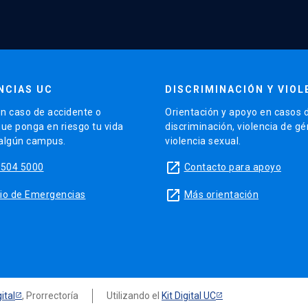
NCIAS UC
DISCRIMINACIÓN Y VIOL
n caso de accidente o
Orientación y apoyo en casos 
que ponga en riesgo tu vida
discriminación, violencia de g
 algún campus.
violencia sexual.
launch
5504 5000
Contacto para apoyo
launch
sitio de Emergencias
Más orientación
ital
, Prorrectoría
Utilizando el
Kit Digital UC