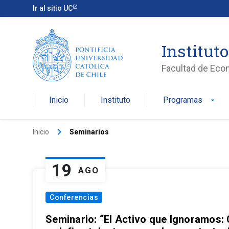
Ir al sitio UC
Institut
Facultad de Eco
Inicio
Instituto
Programas
arrow_drop_down
keyboard_arrow_right
Inicio
Seminarios
19
AGO
Conferencias
Seminario: “El Activo que Ignoramos: