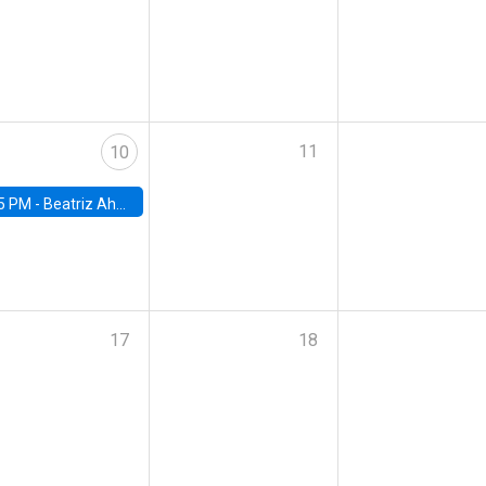
11
10
5 PM -
Beatriz Ahumada, PhD candidate, Universidad de Pittsburgh
17
18