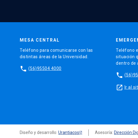
MESA CENTRAL
EMERGE
Teléfono para comunicarse con las
Teléfono e
distintas áreas de la Universidad.
situación 
dentro de
phone
(56)95504 4000
phone
(56)9
launch
Ir al 
Diseño y desarrollo:
Urantiacos
Asesoría:
Dirección Dig