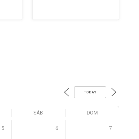
TODAY
SÁB
DOM
5
6
7