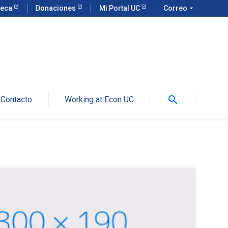
teca
Donaciones
Mi Portal UC
Correo
arrow_drop_down
search
Contacto
Working at Econ UC