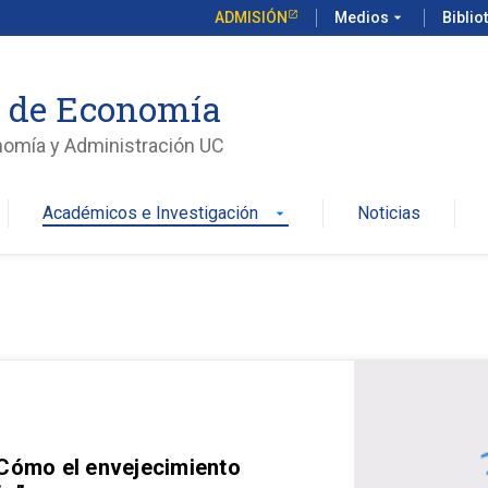
ADMISIÓN
Medios
arrow_drop_down
Biblio
o de Economía
nomía y Administración UC
Académicos e Investigación
Noticias
arrow_drop_down
 Cómo el envejecimiento