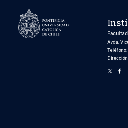
Inst
Facultad
Avda. Vic
Teléfono
Direcció