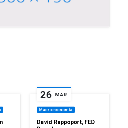
26
MAR
a
Macroeconomía
in
David Rappoport, FED