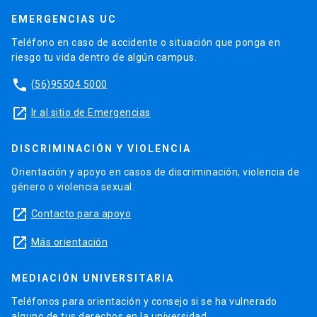
EMERGENCIAS UC
Teléfono en caso de accidente o situación que ponga en
riesgo tu vida dentro de algún campus.
phone
(56)95504 5000
launch
Ir al sitio de Emergencias
DISCRIMINACIÓN Y VIOLENCIA
Orientación y apoyo en casos de discriminación, violencia de
género o violencia sexual.
launch
Contacto para apoyo
launch
Más orientación
MEDIACIÓN UNIVERSITARIA
Teléfonos para orientación y consejo si se ha vulnerado
alguno de tus derechos en la universidad.