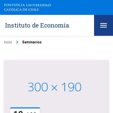
Instituto de Economía
keyboard_arrow_right
Inicio
Seminarios