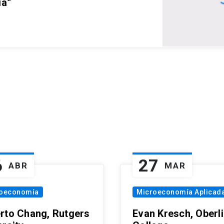
ia”
6
27
ABR
MAR
oeconomía
Microeconomía Aplicad
rto Chang, Rutgers
Evan Kresch, Oberl