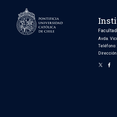
Inst
Facultad
Avda. Vic
Teléfono
Direcció