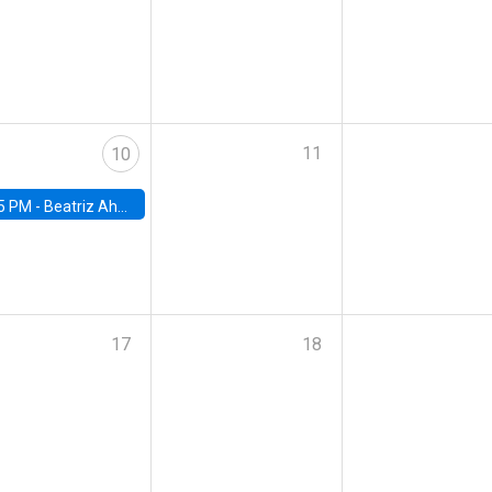
11
10
5 PM -
Beatriz Ahumada, PhD candidate, Universidad de Pittsburgh
17
18