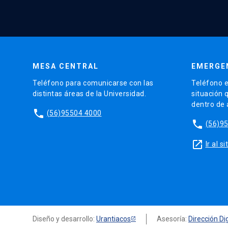
MESA CENTRAL
EMERGE
Teléfono para comunicarse con las
Teléfono e
distintas áreas de la Universidad.
situación 
dentro de
phone
(56)95504 4000
phone
(56)9
launch
Ir al 
Diseño y desarrollo:
Urantiacos
Asesoría:
Dirección Dig