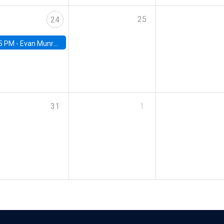
25
24
5 PM -
Evan Munro, Neyman Visiting Assistant Professor in the Department of Statistics at UC Berkeley
31
1