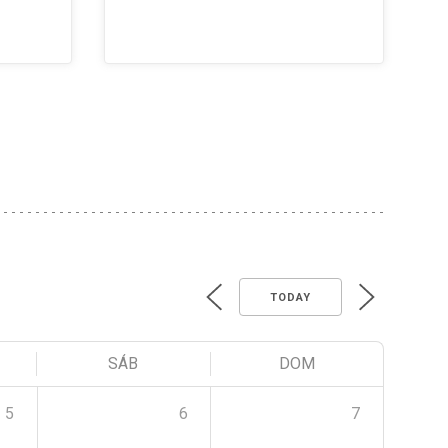
TODAY
SÁB
DOM
5
6
7