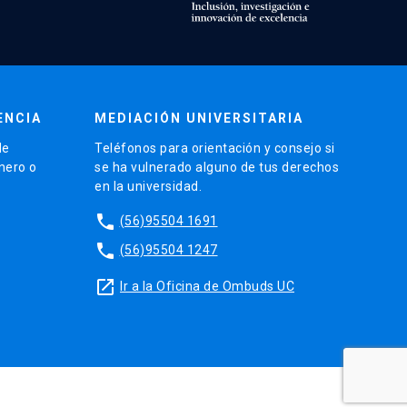
ENCIA
MEDIACIÓN UNIVERSITARIA
de
Teléfonos para orientación y consejo si
énero o
se ha vulnerado alguno de tus derechos
en la universidad.
phone
(56)95504 1691
phone
(56)95504 1247
launch
Ir a la Oficina de Ombuds UC