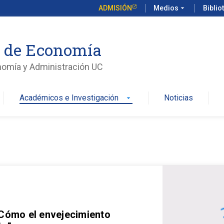
ADMISIÓN
Medios
arrow_drop_down
Biblio
o de Economía
nomía y Administración UC
Académicos e Investigación
Noticias
arrow_drop_down
 Cómo el envejecimiento