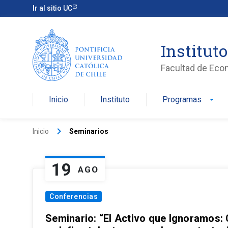
Ir al sitio UC
Institut
Facultad de Eco
Inicio
Instituto
Programas
arrow_drop_down
keyboard_arrow_right
Inicio
Seminarios
19
AGO
Conferencias
Seminario: “El Activo que Ignoramos: