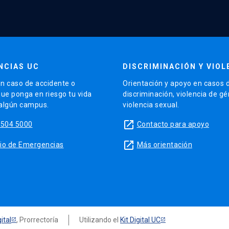
NCIAS UC
DISCRIMINACIÓN Y VIOL
n caso de accidente o
Orientación y apoyo en casos 
que ponga en riesgo tu vida
discriminación, violencia de g
 algún campus.
violencia sexual.
launch
5504 5000
Contacto para apoyo
launch
sitio de Emergencias
Más orientación
ital
, Prorrectoría
Utilizando el
Kit Digital UC