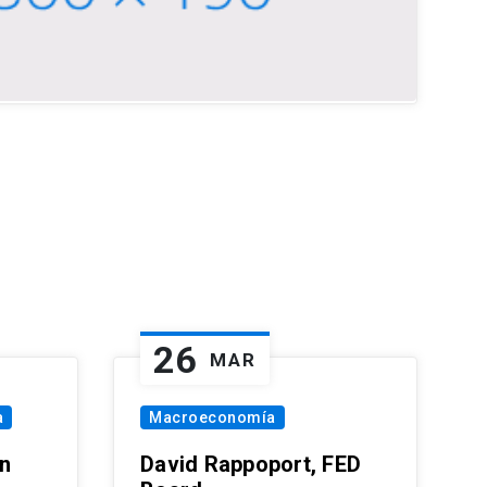
26
MAR
a
Macroeconomía
in
David Rappoport, FED