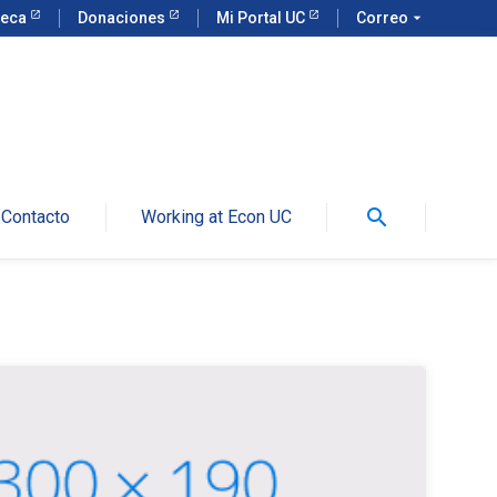
teca
Donaciones
Mi Portal UC
Correo
arrow_drop_down
search
Contacto
Working at Econ UC