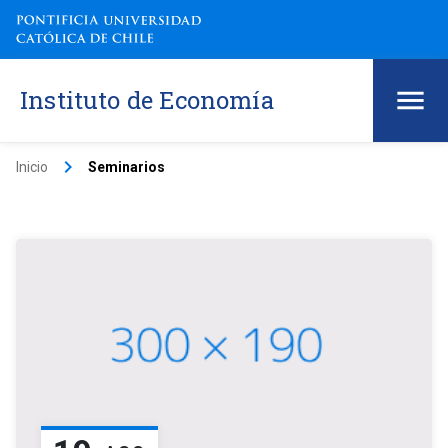
Instituto de Economía
keyboard_arrow_right
Inicio
Seminarios