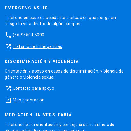
EMERGENCIAS UC
Teléfono en caso de accidente o situación que ponga en
riesgo tu vida dentro de algún campus.
phone
(56)95504 5000
launch
Ir al sitio de Emergencias
DISCRIMINACIÓN Y VIOLENCIA
Orientación y apoyo en casos de discriminación, violencia de
género o violencia sexual.
launch
Contacto para apoyo
launch
Más orientación
MEDIACIÓN UNIVERSITARIA
Teléfonos para orientación y consejo si se ha vulnerado
alguno de tus derechos en la universidad.