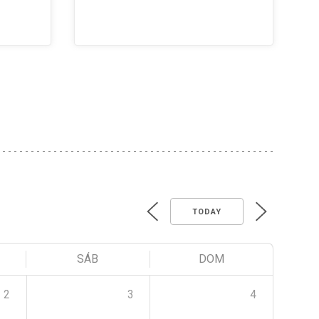
TODAY
SÁB
DOM
2
3
4