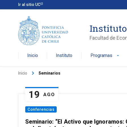
Ir al sitio UC
Institut
Facultad de Eco
Inicio
Instituto
Programas
arrow_drop_down
keyboard_arrow_right
Inicio
Seminarios
19
AGO
Conferencias
Seminario: “El Activo que Ignoramos: