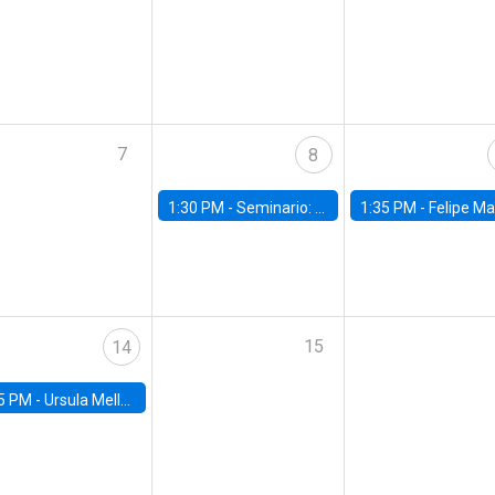
7
8
1:30 PM -
Seminario: “Recuperando la humanidad para progresar en la era de la IA»
1:35 PM -
Felipe Martínez, alumno Doctorado en Ec
15
14
5 PM -
Ursula Mello, Insper - Institute of Education and Research