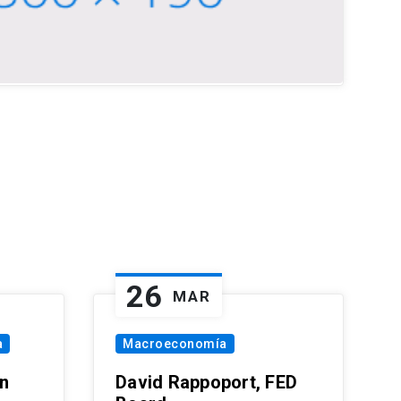
26
MAR
a
Macroeconomía
in
David Rappoport, FED