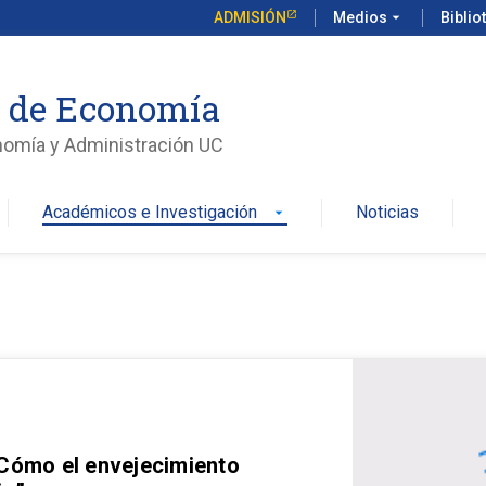
ADMISIÓN
Medios
arrow_drop_down
Biblio
o de Economía
nomía y Administración UC
Académicos e Investigación
Noticias
arrow_drop_down
 Cómo el envejecimiento