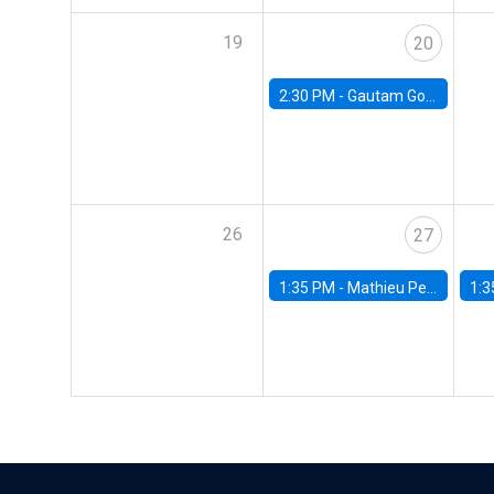
19
20
2:30 PM -
Gautam Gowrisankaran, Columbia University
26
27
1:35 PM -
Mathieu Pedemonte, IDB
1:3