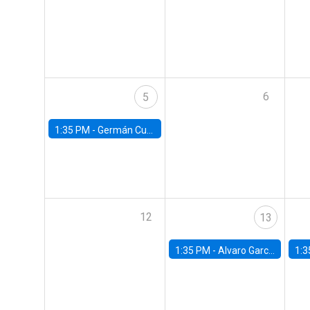
6
5
1:35 PM -
Germán Cubas, University of Houston
12
13
1:35 PM -
Alvaro Garcia-Marin, Universidad de Los Andes
1:3