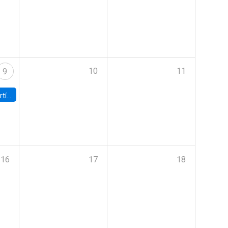
10
11
9
onomía UC
16
17
18