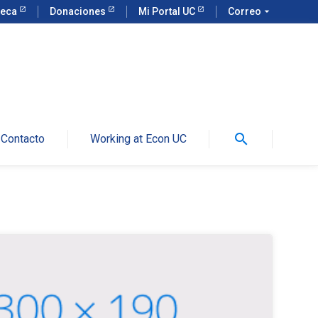
teca
Donaciones
Mi Portal UC
Correo
arrow_drop_down
search
Contacto
Working at Econ UC