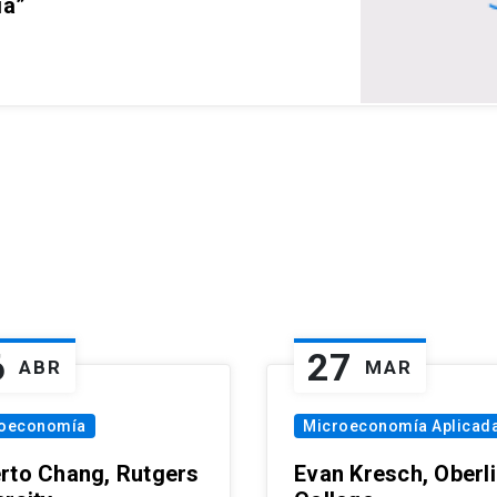
ia”
6
27
ABR
MAR
oeconomía
Microeconomía Aplicad
rto Chang, Rutgers
Evan Kresch, Oberl