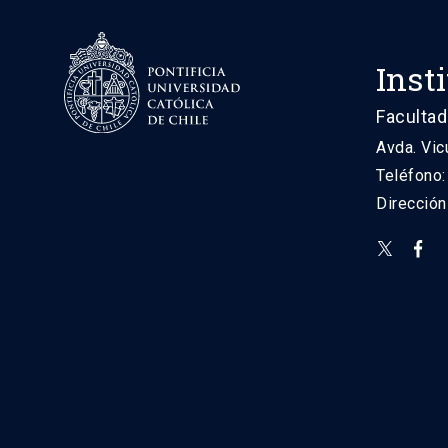
Inst
Facultad
Avda. Vic
Teléfono
Direcció