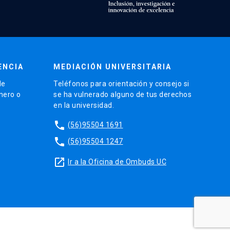
ENCIA
MEDIACIÓN UNIVERSITARIA
de
Teléfonos para orientación y consejo si
énero o
se ha vulnerado alguno de tus derechos
en la universidad.
phone
(56)95504 1691
phone
(56)95504 1247
launch
Ir a la Oficina de Ombuds UC