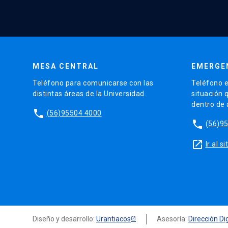
MESA CENTRAL
EMERGE
Teléfono para comunicarse con las
Teléfono e
distintas áreas de la Universidad.
situación 
dentro de
phone
(56)95504 4000
phone
(56)9
launch
Ir al 
Diseño y desarrollo:
Urantiacos
Asesoría:
Dirección Dig