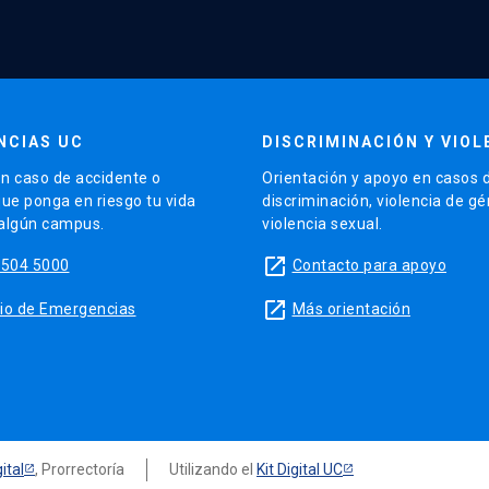
NCIAS UC
DISCRIMINACIÓN Y VIOL
n caso de accidente o
Orientación y apoyo en casos 
que ponga en riesgo tu vida
discriminación, violencia de g
 algún campus.
violencia sexual.
launch
5504 5000
Contacto para apoyo
launch
sitio de Emergencias
Más orientación
ital
, Prorrectoría
Utilizando el
Kit Digital UC