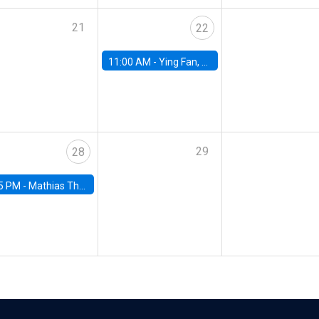
21
22
11:00 AM -
Ying Fan, University of Michigan
29
28
5 PM -
Mathias Thoenig, University of Lausanne