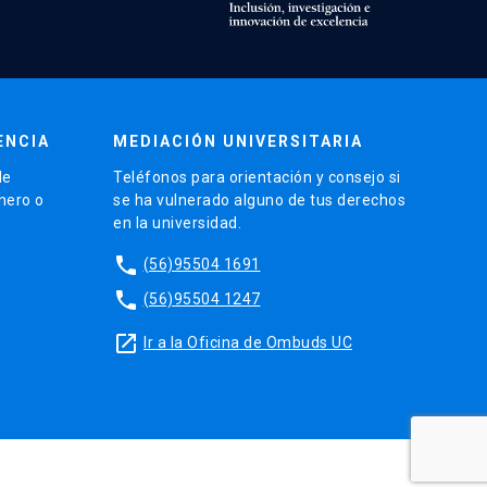
ENCIA
MEDIACIÓN UNIVERSITARIA
de
Teléfonos para orientación y consejo si
énero o
se ha vulnerado alguno de tus derechos
en la universidad.
phone
(56)95504 1691
phone
(56)95504 1247
launch
Ir a la Oficina de Ombuds UC