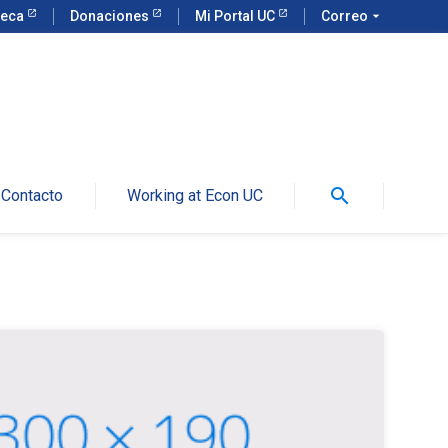
teca
Donaciones
Mi Portal UC
Correo
arrow_drop_down
search
Contacto
Working at Econ UC