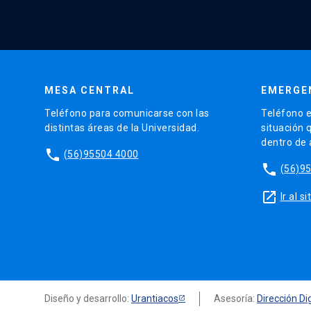
MESA CENTRAL
EMERGE
Teléfono para comunicarse con las
Teléfono e
distintas áreas de la Universidad.
situación 
dentro de
phone
(56)95504 4000
phone
(56)9
launch
Ir al 
Diseño y desarrollo:
Urantiacos
Asesoría:
Dirección Dig