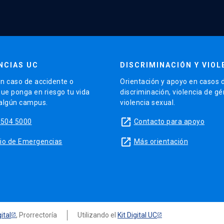
NCIAS UC
DISCRIMINACIÓN Y VIOL
n caso de accidente o
Orientación y apoyo en casos 
que ponga en riesgo tu vida
discriminación, violencia de g
 algún campus.
violencia sexual.
launch
5504 5000
Contacto para apoyo
launch
sitio de Emergencias
Más orientación
ital
, Prorrectoría
Utilizando el
Kit Digital UC