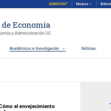
ADMISIÓN
Medios
arrow_drop_down
Biblio
o de Economía
nomía y Administración UC
Académicos e Investigación
Noticias
arrow_drop_down
 Cómo el envejecimiento