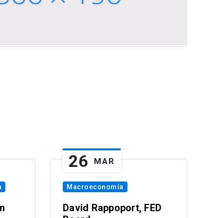
26
MAR
a
Macroeconomía
in
David Rappoport, FED