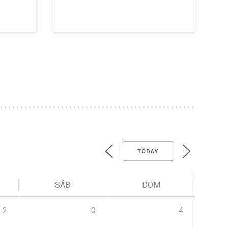
TODAY
SÁB
DOM
2
3
4