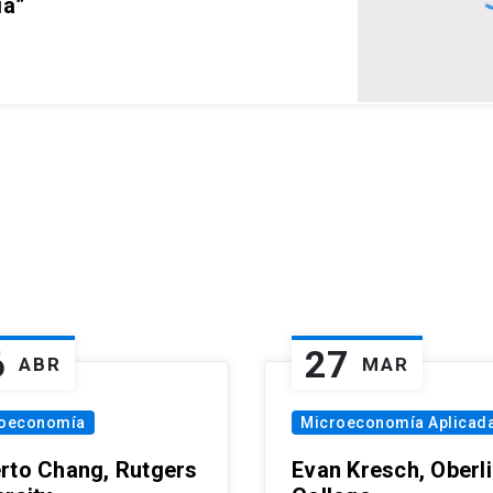
ia”
6
27
ABR
MAR
oeconomía
Microeconomía Aplicad
rto Chang, Rutgers
Evan Kresch, Oberl