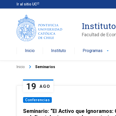
Ir al sitio UC
Institut
Facultad de Eco
Inicio
Instituto
Programas
arrow_drop_down
keyboard_arrow_right
Inicio
Seminarios
19
AGO
Conferencias
Seminario: “El Activo que Ignoramos: