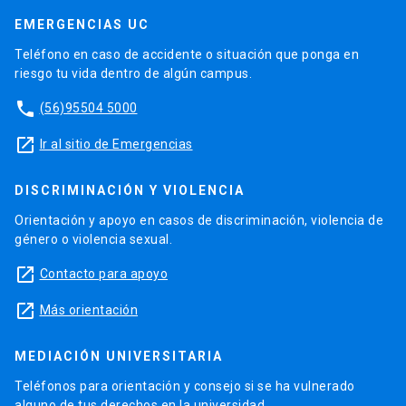
EMERGENCIAS UC
Teléfono en caso de accidente o situación que ponga en
riesgo tu vida dentro de algún campus.
phone
(56)95504 5000
launch
Ir al sitio de Emergencias
DISCRIMINACIÓN Y VIOLENCIA
Orientación y apoyo en casos de discriminación, violencia de
género o violencia sexual.
launch
Contacto para apoyo
launch
Más orientación
MEDIACIÓN UNIVERSITARIA
Teléfonos para orientación y consejo si se ha vulnerado
alguno de tus derechos en la universidad.