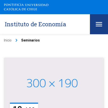
Instituto de Economía
keyboard_arrow_right
Inicio
Seminarios