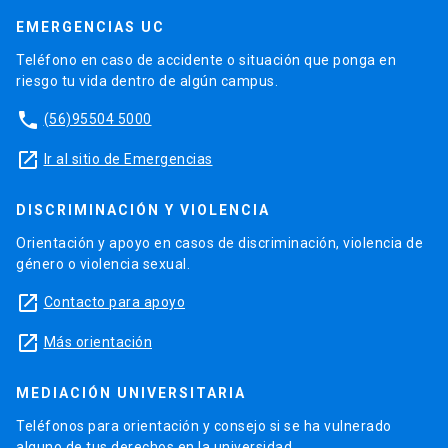
EMERGENCIAS UC
Teléfono en caso de accidente o situación que ponga en
riesgo tu vida dentro de algún campus.
phone
(56)95504 5000
launch
Ir al sitio de Emergencias
DISCRIMINACIÓN Y VIOLENCIA
Orientación y apoyo en casos de discriminación, violencia de
género o violencia sexual.
launch
Contacto para apoyo
launch
Más orientación
MEDIACIÓN UNIVERSITARIA
Teléfonos para orientación y consejo si se ha vulnerado
alguno de tus derechos en la universidad.