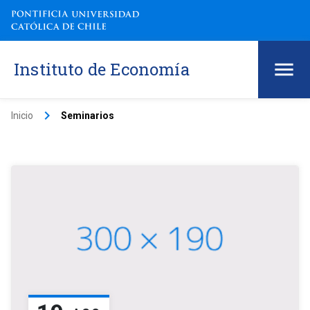
Instituto de Economía
keyboard_arrow_right
Inicio
Seminarios