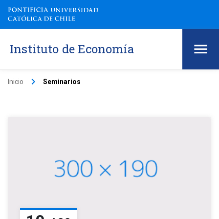
Instituto de Economía
keyboard_arrow_right
Inicio
Seminarios