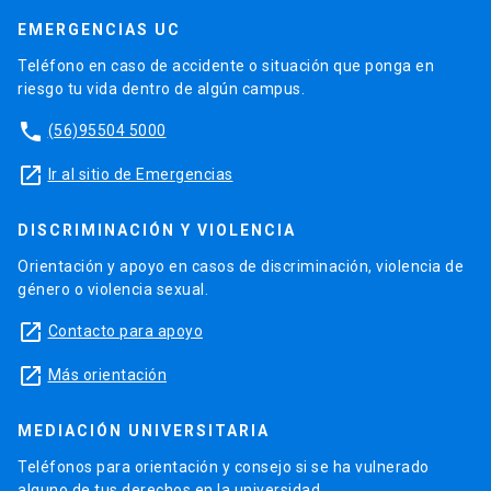
EMERGENCIAS UC
Teléfono en caso de accidente o situación que ponga en
riesgo tu vida dentro de algún campus.
phone
(56)95504 5000
launch
Ir al sitio de Emergencias
DISCRIMINACIÓN Y VIOLENCIA
Orientación y apoyo en casos de discriminación, violencia de
género o violencia sexual.
launch
Contacto para apoyo
launch
Más orientación
MEDIACIÓN UNIVERSITARIA
Teléfonos para orientación y consejo si se ha vulnerado
alguno de tus derechos en la universidad.