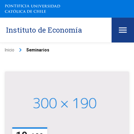
Instituto de Economía
keyboard_arrow_right
Inicio
Seminarios