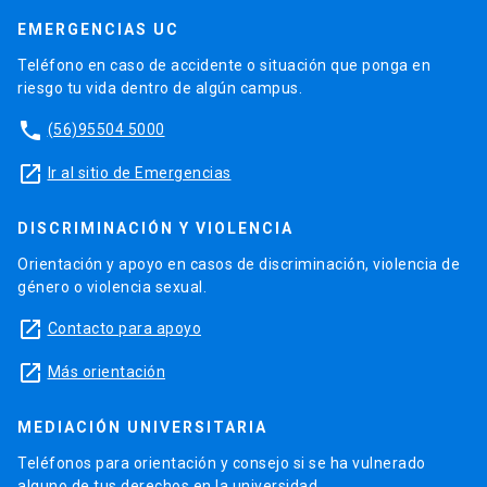
EMERGENCIAS UC
Teléfono en caso de accidente o situación que ponga en
riesgo tu vida dentro de algún campus.
phone
(56)95504 5000
launch
Ir al sitio de Emergencias
DISCRIMINACIÓN Y VIOLENCIA
Orientación y apoyo en casos de discriminación, violencia de
género o violencia sexual.
launch
Contacto para apoyo
launch
Más orientación
MEDIACIÓN UNIVERSITARIA
Teléfonos para orientación y consejo si se ha vulnerado
alguno de tus derechos en la universidad.