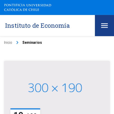
Instituto de Economía
keyboard_arrow_right
Inicio
Seminarios