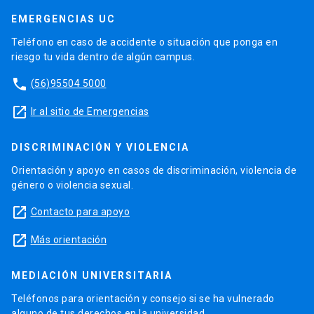
EMERGENCIAS UC
Teléfono en caso de accidente o situación que ponga en
riesgo tu vida dentro de algún campus.
phone
(56)95504 5000
launch
Ir al sitio de Emergencias
DISCRIMINACIÓN Y VIOLENCIA
Orientación y apoyo en casos de discriminación, violencia de
género o violencia sexual.
launch
Contacto para apoyo
launch
Más orientación
MEDIACIÓN UNIVERSITARIA
Teléfonos para orientación y consejo si se ha vulnerado
alguno de tus derechos en la universidad.