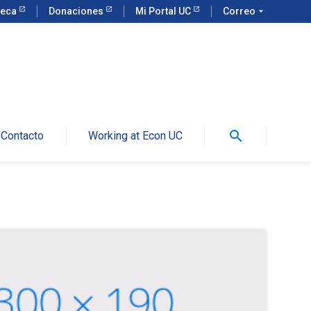
teca
Donaciones
Mi Portal UC
Correo
arrow_drop_down
search
Contacto
Working at Econ UC