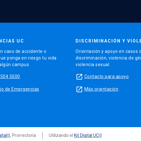
NCIAS UC
DISCRIMINACIÓN Y VIOL
n caso de accidente o
Orientación y apoyo en casos 
que ponga en riesgo tu vida
discriminación, violencia de g
 algún campus.
violencia sexual.
launch
5504 5000
Contacto para apoyo
launch
sitio de Emergencias
Más orientación
ital
, Prorrectoría
Utilizando el
Kit Digital UC