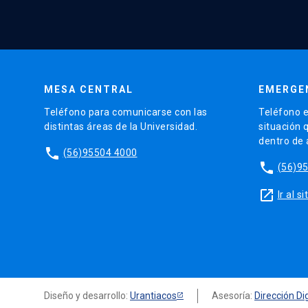
MESA CENTRAL
EMERGE
Teléfono para comunicarse con las
Teléfono e
distintas áreas de la Universidad.
situación 
dentro de
phone
(56)95504 4000
phone
(56)9
launch
Ir al 
Diseño y desarrollo:
Urantiacos
Asesoría:
Dirección Dig