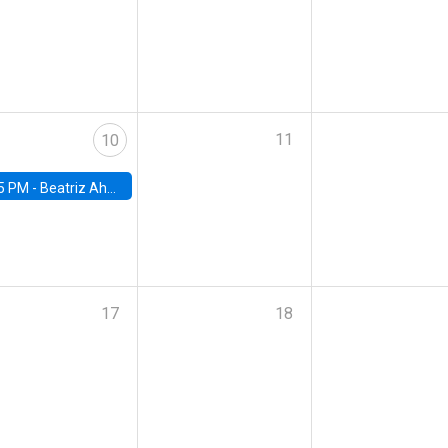
11
10
5 PM -
Beatriz Ahumada, PhD candidate, Universidad de Pittsburgh
17
18