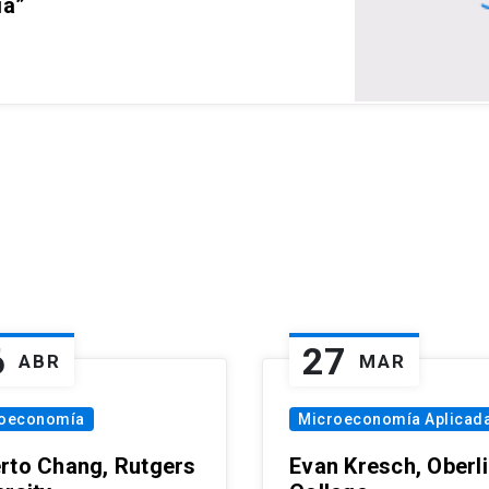
ia”
6
27
ABR
MAR
oeconomía
Microeconomía Aplicad
rto Chang, Rutgers
Evan Kresch, Oberl