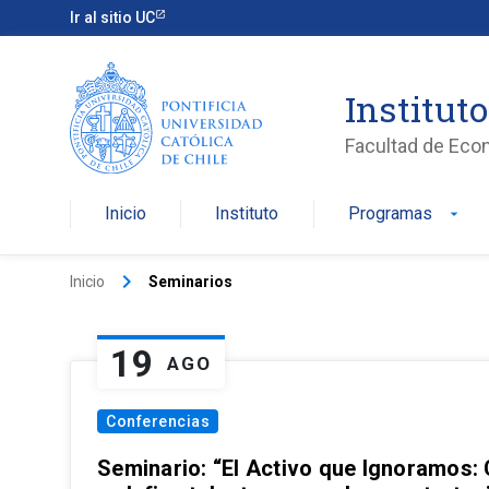
Ir al sitio UC
Institut
Facultad de Eco
Inicio
Instituto
Programas
arrow_drop_down
keyboard_arrow_right
Inicio
Seminarios
19
AGO
Conferencias
Seminario: “El Activo que Ignoramos: