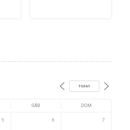
TODAY
SÁB
DOM
5
6
7