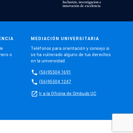
ENCIA
MEDIACIÓN UNIVERSITARIA
de
Teléfonos para orientación y consejo si
énero o
se ha vulnerado alguno de tus derechos
en la universidad.
phone
(56)95504 1691
phone
(56)95504 1247
launch
Ir a la Oficina de Ombuds UC