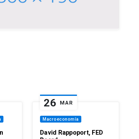
26
MAR
a
Macroeconomía
in
David Rappoport, FED