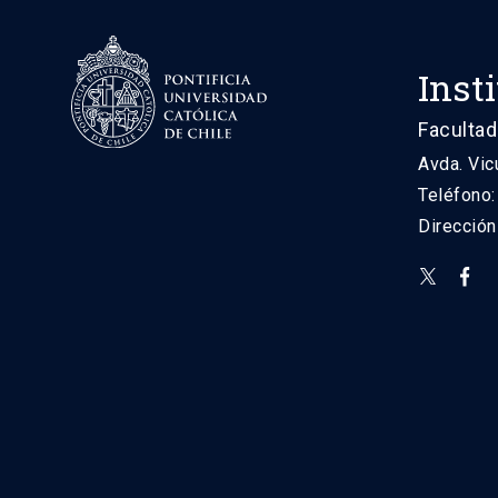
Inst
Facultad
Avda. Vic
Teléfono
Direcció