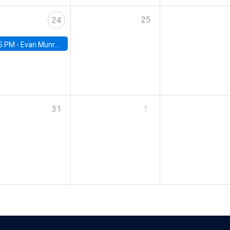
25
24
5 PM -
Evan Munro, Neyman Visiting Assistant Professor in the Department of Statistics at UC Berkeley
31
1