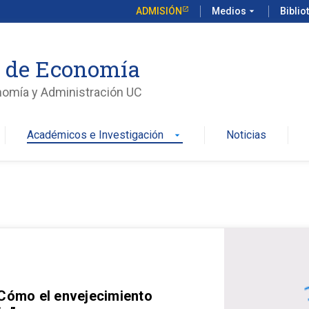
ADMISIÓN
Medios
arrow_drop_down
Biblio
o de Economía
nomía y Administración UC
Académicos e Investigación
Noticias
arrow_drop_down
 Cómo el envejecimiento