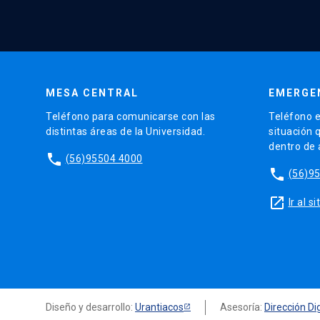
MESA CENTRAL
EMERGE
Teléfono para comunicarse con las
Teléfono e
distintas áreas de la Universidad.
situación 
dentro de
phone
(56)95504 4000
phone
(56)9
launch
Ir al 
Diseño y desarrollo:
Urantiacos
Asesoría:
Dirección Dig