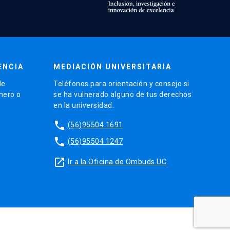
ENCIA
MEDIACIÓN UNIVERSITARIA
de
Teléfonos para orientación y consejo si
énero o
se ha vulnerado alguno de tus derechos
en la universidad.
phone
(56)95504 1691
phone
(56)95504 1247
launch
Ir a la Oficina de Ombuds UC