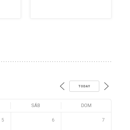
TODAY
SÁB
DOM
5
6
7