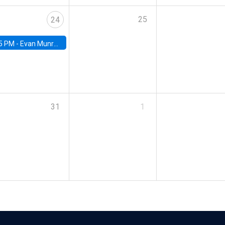
25
24
5 PM -
Evan Munro, Neyman Visiting Assistant Professor in the Department of Statistics at UC Berkeley
31
1