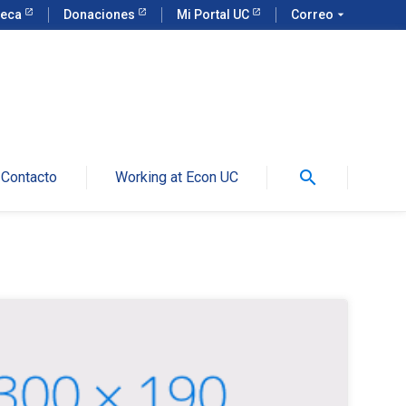
teca
Donaciones
Mi Portal UC
Correo
arrow_drop_down
search
Contacto
Working at Econ UC