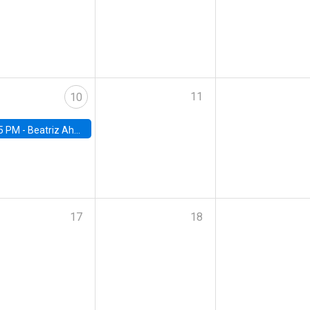
11
10
5 PM -
Beatriz Ahumada, PhD candidate, Universidad de Pittsburgh
17
18