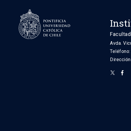
Inst
Facultad
Avda. Vic
Teléfono
Direcció