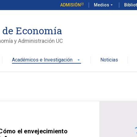
ADMISIÓN
Medios
arrow_drop_down
Biblio
o de Economía
nomía y Administración UC
Académicos e Investigación
Noticias
arrow_drop_down
 Cómo el envejecimiento