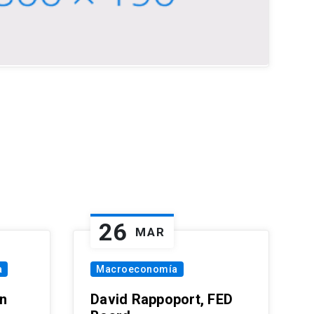
26
MAR
a
Macroeconomía
in
David Rappoport, FED