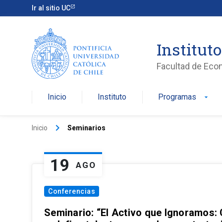
Ir al sitio UC
Institut
Facultad de Eco
Inicio
Instituto
Programas
arrow_drop_down
keyboard_arrow_right
Inicio
Seminarios
19
AGO
Conferencias
Seminario: “El Activo que Ignoramos: