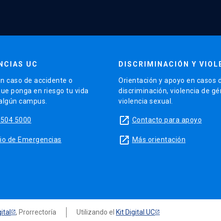
NCIAS UC
DISCRIMINACIÓN Y VIOL
n caso de accidente o
Orientación y apoyo en casos 
que ponga en riesgo tu vida
discriminación, violencia de g
 algún campus.
violencia sexual.
launch
5504 5000
Contacto para apoyo
launch
sitio de Emergencias
Más orientación
ital
, Prorrectoría
Utilizando el
Kit Digital UC