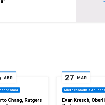
ia”
6
27
ABR
MAR
oeconomía
Microeconomía Aplicad
rto Chang, Rutgers
Evan Kresch, Oberl