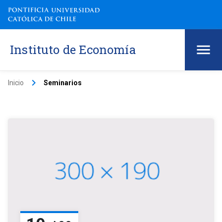
Instituto de Economía
keyboard_arrow_right
Inicio
Seminarios