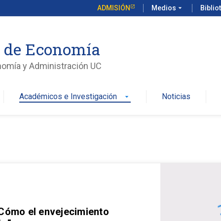
ADMISIÓN
Medios
arrow_drop_down
Biblio
o de Economía
nomía y Administración UC
Académicos e Investigación
Noticias
arrow_drop_down
 Cómo el envejecimiento