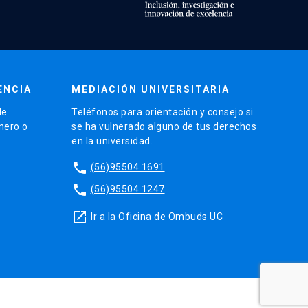
ENCIA
MEDIACIÓN UNIVERSITARIA
de
Teléfonos para orientación y consejo si
énero o
se ha vulnerado alguno de tus derechos
en la universidad.
phone
(56)95504 1691
phone
(56)95504 1247
launch
Ir a la Oficina de Ombuds UC