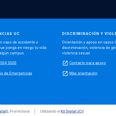
NCIAS UC
DISCRIMINACIÓN Y VIOL
n caso de accidente o
Orientación y apoyo en casos 
que ponga en riesgo tu vida
discriminación, violencia de g
 algún campus.
violencia sexual.
launch
5504 5000
Contacto para apoyo
launch
sitio de Emergencias
Más orientación
ital
, Prorrectoría
Utilizando el
Kit Digital UC