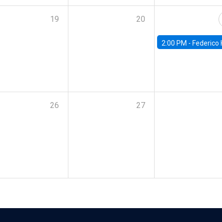
19
20
2:00 PM -
Federico Huneeus - Banco Central de C
26
27