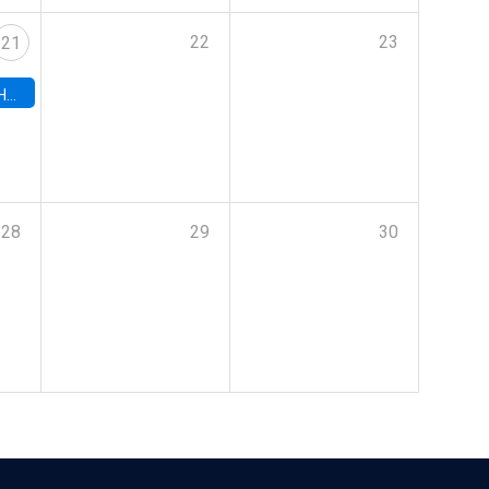
22
23
21
hile
28
29
30