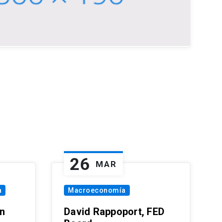
26
MAR
a
Macroeconomía
in
David Rappoport, FED