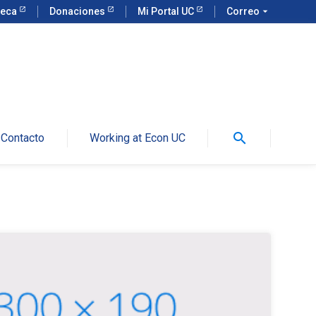
teca
Donaciones
Mi Portal UC
Correo
arrow_drop_down
search
Contacto
Working at Econ UC