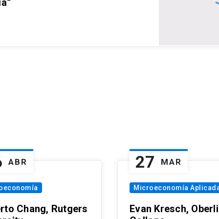
ia”
6
27
ABR
MAR
oeconomía
Microeconomía Aplicad
rto Chang, Rutgers
Evan Kresch, Oberl