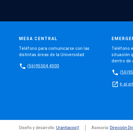
MESA CENTRAL
EMERGE
Teléfono para comunicarse con las
Teléfono e
distintas áreas de la Universidad.
situación 
dentro de
phone
(56)95504 4000
phone
(56)9
launch
Ir al 
Diseño y desarrollo:
Urantiacos
Asesoría:
Dirección Dig