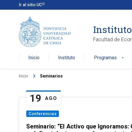
Ir al sitio UC
Institut
Facultad de Eco
Inicio
Instituto
Programas
arrow_drop_down
keyboard_arrow_right
Inicio
Seminarios
19
AGO
Conferencias
Seminario: “El Activo que Ignoramos: