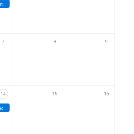
 Board
7
8
9
15
16
14
e Chile