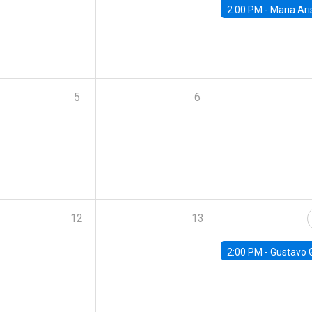
2:00 PM -
Maria Aristizabal-Ramirez, FED
5
6
12
13
2:00 PM -
Gustavo González - Banco Central d