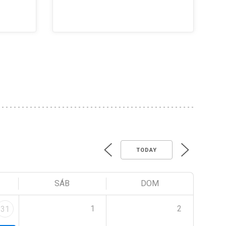
TODAY
SÁB
DOM
1
2
31