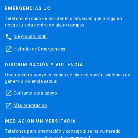
EMERGENCIAS UC
Teléfono en caso de accidente o situación que ponga en
riesgo tu vida dentro de algún campus.
phone
(56)95504 5000
launch
Ir al sitio de Emergencias
DISCRIMINACIÓN Y VIOLENCIA
Orientación y apoyo en casos de discriminación, violencia de
género o violencia sexual.
launch
Contacto para apoyo
launch
Más orientación
MEDIACIÓN UNIVERSITARIA
Teléfonos para orientación y consejo si se ha vulnerado
alguno de tus derechos en la universidad.