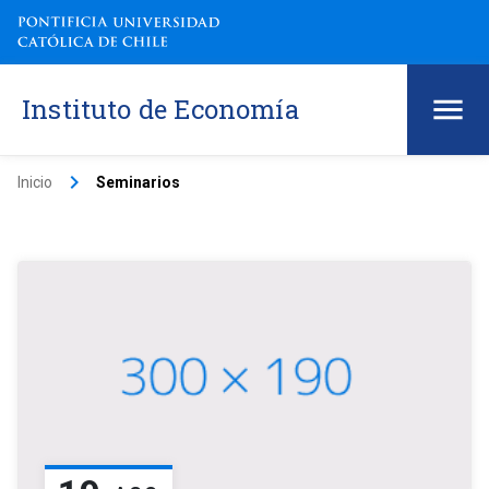
Instituto de Economía
keyboard_arrow_right
Inicio
Seminarios