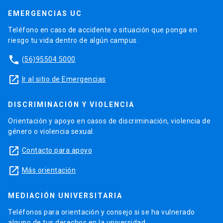
EMERGENCIAS UC
Teléfono en caso de accidente o situación que ponga en
riesgo tu vida dentro de algún campus.
phone
(56)95504 5000
launch
Ir al sitio de Emergencias
DISCRIMINACIÓN Y VIOLENCIA
Orientación y apoyo en casos de discriminación, violencia de
género o violencia sexual.
launch
Contacto para apoyo
launch
Más orientación
MEDIACIÓN UNIVERSITARIA
Teléfonos para orientación y consejo si se ha vulnerado
alguno de tus derechos en la universidad.