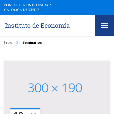
Instituto de Economía
keyboard_arrow_right
Inicio
Seminarios