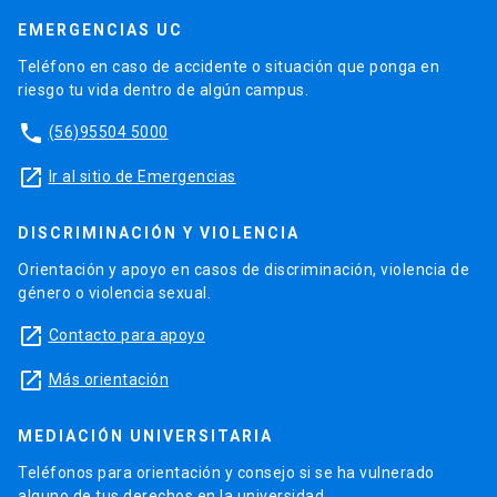
EMERGENCIAS UC
Teléfono en caso de accidente o situación que ponga en
riesgo tu vida dentro de algún campus.
phone
(56)95504 5000
launch
Ir al sitio de Emergencias
DISCRIMINACIÓN Y VIOLENCIA
Orientación y apoyo en casos de discriminación, violencia de
género o violencia sexual.
launch
Contacto para apoyo
launch
Más orientación
MEDIACIÓN UNIVERSITARIA
Teléfonos para orientación y consejo si se ha vulnerado
alguno de tus derechos en la universidad.