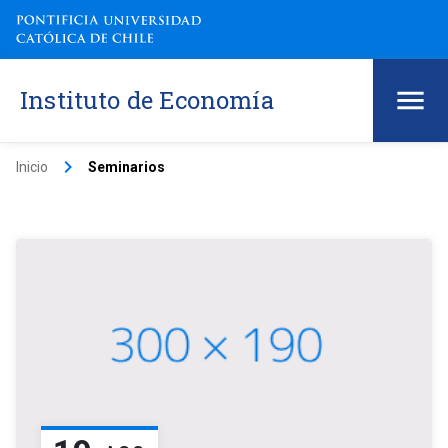
Instituto de Economía
keyboard_arrow_right
Inicio
Seminarios