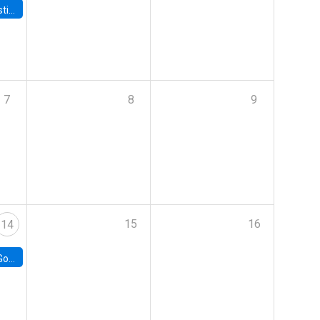
 Board
7
8
9
15
16
14
e Chile