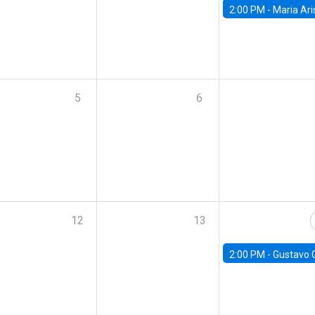
2:00 PM -
Maria Aristizabal-Ramirez, FED
5
6
12
13
2:00 PM -
Gustavo González - Banco Central d