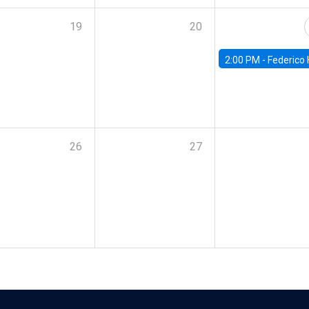
19
20
2:00 PM -
Federico Huneeus - Banco Central de C
26
27