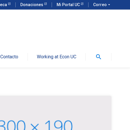
teca
Donaciones
Mi Portal UC
Correo
arrow_drop_down
search
Contacto
Working at Econ UC