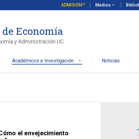
ADMISIÓN
Medios
arrow_drop_down
Biblio
o de Economía
nomía y Administración UC
Académicos e Investigación
Noticias
arrow_drop_down
 Cómo el envejecimiento