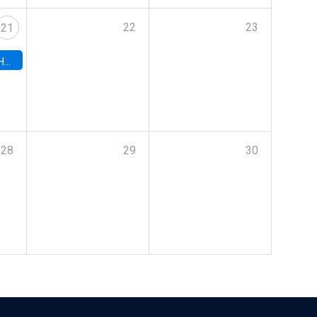
22
23
21
hile
28
29
30