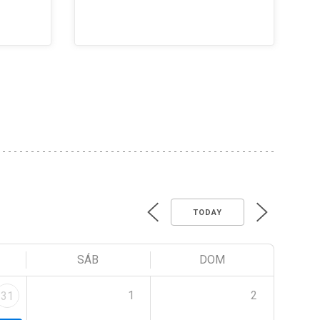
TODAY
SÁB
DOM
1
2
31