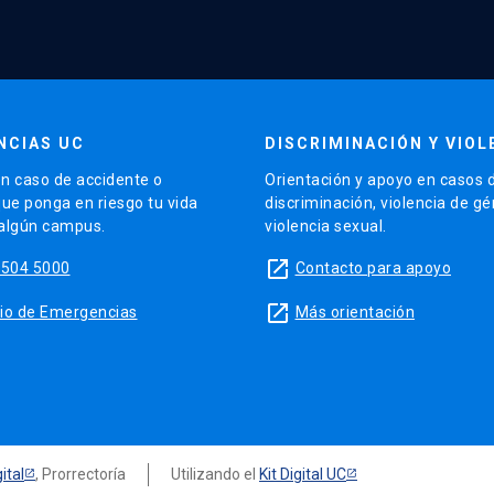
NCIAS UC
DISCRIMINACIÓN Y VIOL
n caso de accidente o
Orientación y apoyo en casos 
que ponga en riesgo tu vida
discriminación, violencia de g
 algún campus.
violencia sexual.
launch
5504 5000
Contacto para apoyo
launch
sitio de Emergencias
Más orientación
ital
, Prorrectoría
Utilizando el
Kit Digital UC