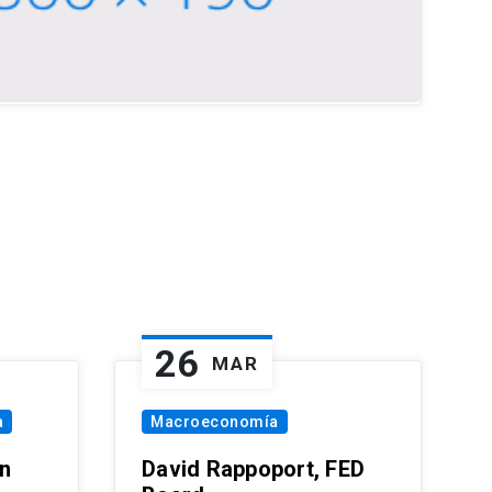
26
MAR
a
Macroeconomía
in
David Rappoport, FED