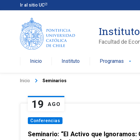
Ir al sitio UC
Institut
Facultad de Eco
Inicio
Instituto
Programas
arrow_drop_down
keyboard_arrow_right
Inicio
Seminarios
19
AGO
Conferencias
Seminario: “El Activo que Ignoramos: