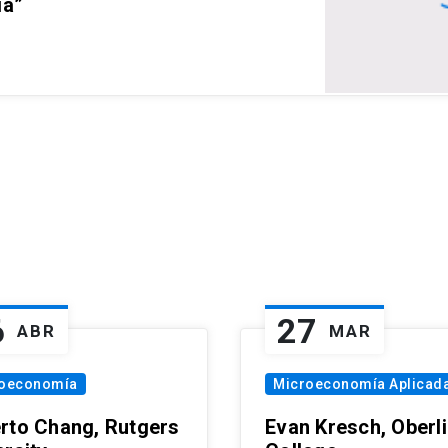
ia”
6
27
ABR
MAR
oeconomía
Microeconomía Aplicad
rto Chang, Rutgers
Evan Kresch, Oberl