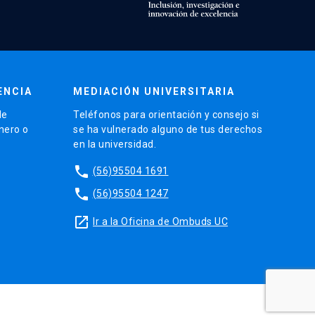
ENCIA
MEDIACIÓN UNIVERSITARIA
de
Teléfonos para orientación y consejo si
énero o
se ha vulnerado alguno de tus derechos
en la universidad.
phone
(56)95504 1691
phone
(56)95504 1247
launch
Ir a la Oficina de Ombuds UC