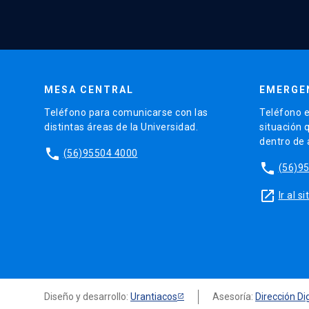
MESA CENTRAL
EMERGE
Teléfono para comunicarse con las
Teléfono e
distintas áreas de la Universidad.
situación 
dentro de
phone
(56)95504 4000
phone
(56)9
launch
Ir al 
Diseño y desarrollo:
Urantiacos
Asesoría:
Dirección Dig