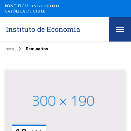
Instituto de Economía
keyboard_arrow_right
Inicio
Seminarios