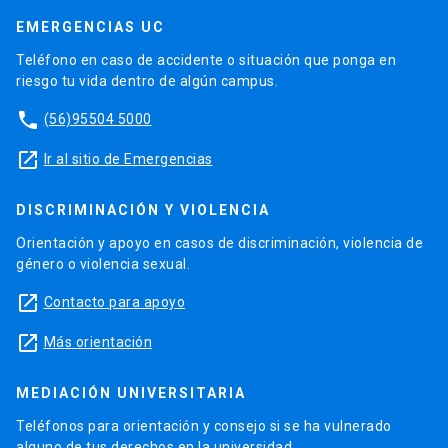
EMERGENCIAS UC
Teléfono en caso de accidente o situación que ponga en
riesgo tu vida dentro de algún campus.
phone
(56)95504 5000
launch
Ir al sitio de Emergencias
DISCRIMINACIÓN Y VIOLENCIA
Orientación y apoyo en casos de discriminación, violencia de
género o violencia sexual.
launch
Contacto para apoyo
launch
Más orientación
MEDIACIÓN UNIVERSITARIA
Teléfonos para orientación y consejo si se ha vulnerado
alguno de tus derechos en la universidad.