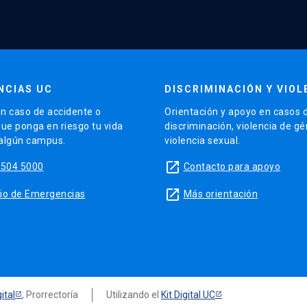
NCIAS UC
DISCRIMINACIÓN Y VIOL
n caso de accidente o
Orientación y apoyo en casos 
que ponga en riesgo tu vida
discriminación, violencia de g
 algún campus.
violencia sexual.
launch
5504 5000
Contacto para apoyo
launch
sitio de Emergencias
Más orientación
ital
, Prorrectoría
Utilizando el
Kit Digital UC