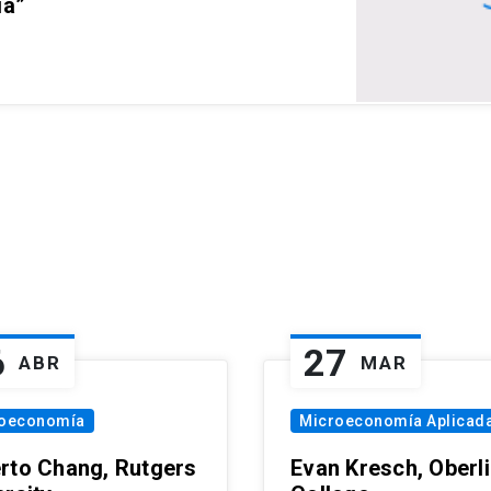
ia”
6
27
ABR
MAR
oeconomía
Microeconomía Aplicad
rto Chang, Rutgers
Evan Kresch, Oberl