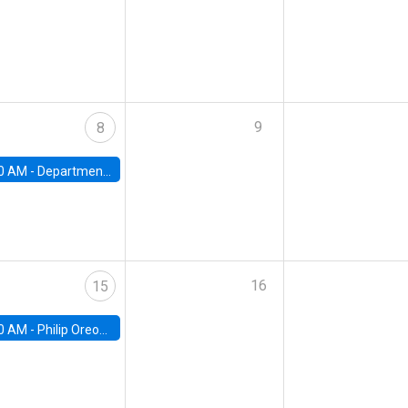
9
8
0 AM -
Department Seminar: James Robinson
16
15
0 AM -
Philip Oreopolous, University of Toronto