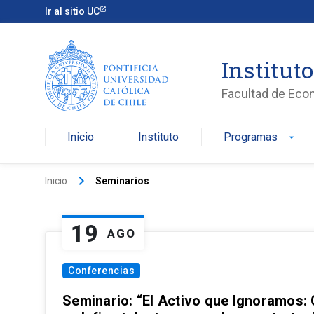
Ir al sitio UC
Institut
Facultad de Eco
Inicio
Instituto
Programas
arrow_drop_down
keyboard_arrow_right
Inicio
Seminarios
19
AGO
Conferencias
Seminario: “El Activo que Ignoramos: