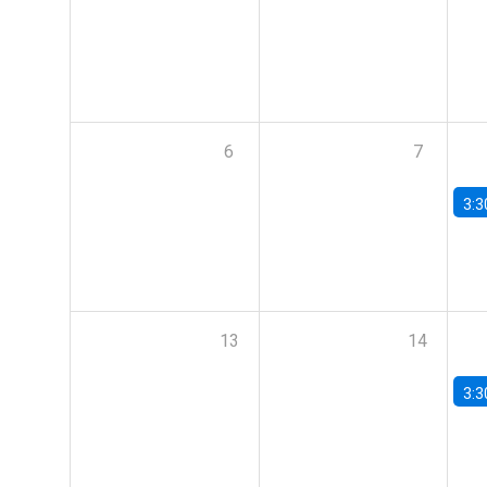
6
7
3:3
13
14
3:3