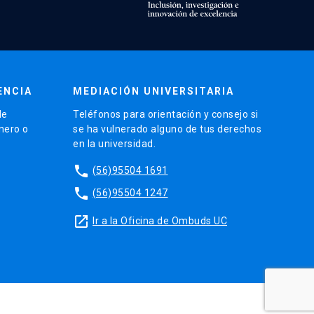
ENCIA
MEDIACIÓN UNIVERSITARIA
de
Teléfonos para orientación y consejo si
énero o
se ha vulnerado alguno de tus derechos
en la universidad.
phone
(56)95504 1691
phone
(56)95504 1247
launch
Ir a la Oficina de Ombuds UC