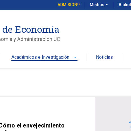
ADMISIÓN
Medios
arrow_drop_down
Biblio
o de Economía
nomía y Administración UC
Académicos e Investigación
Noticias
arrow_drop_down
 Cómo el envejecimiento