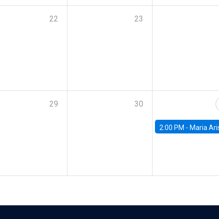
22
23
29
30
2:00 PM -
Maria Aristizabal-Ramirez, FED