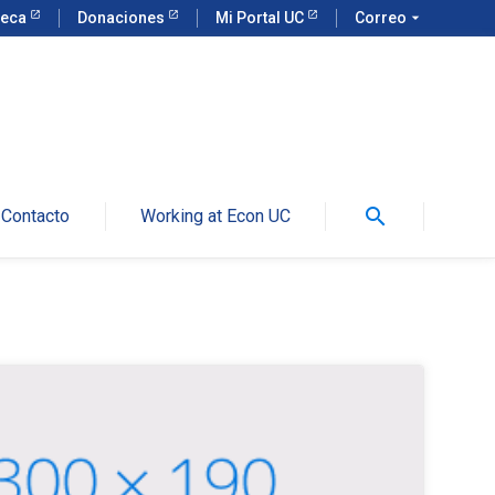
teca
Donaciones
Mi Portal UC
Correo
arrow_drop_down
search
Contacto
Working at Econ UC