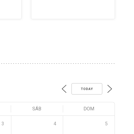
TODAY
SÁB
DOM
3
4
5