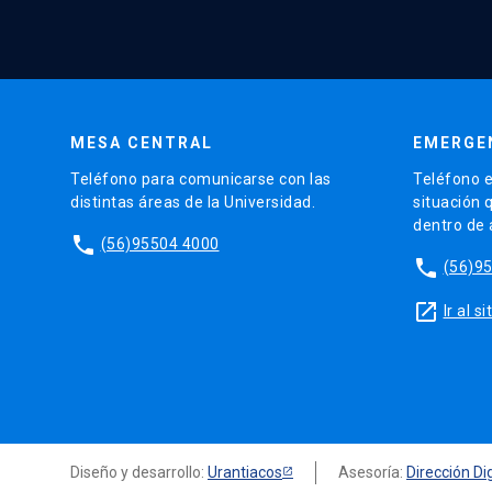
MESA CENTRAL
EMERGE
Teléfono para comunicarse con las
Teléfono e
distintas áreas de la Universidad.
situación 
dentro de
phone
(56)95504 4000
phone
(56)9
launch
Ir al 
Diseño y desarrollo:
Urantiacos
Asesoría:
Dirección Dig