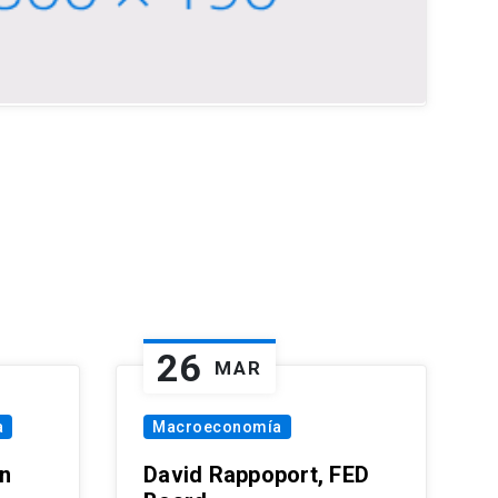
26
MAR
a
Macroeconomía
in
David Rappoport, FED