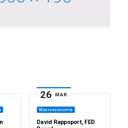
26
MAR
a
Macroeconomía
in
David Rappoport, FED