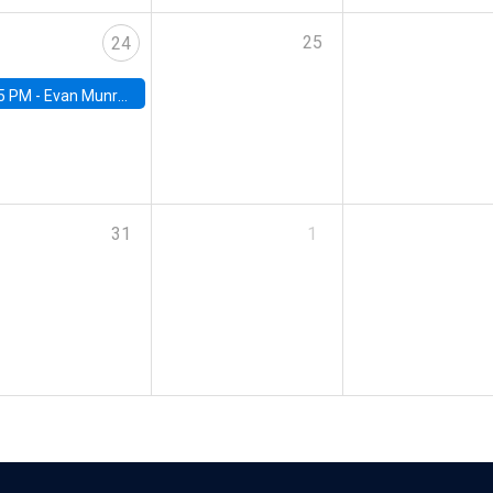
25
24
5 PM -
Evan Munro, Neyman Visiting Assistant Professor in the Department of Statistics at UC Berkeley
31
1