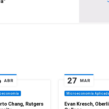
ia”
6
27
ABR
MAR
oeconomía
Microeconomía Aplicad
rto Chang, Rutgers
Evan Kresch, Oberl