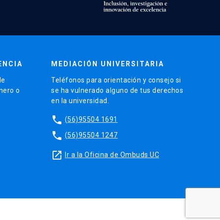
ENCIA
MEDIACIÓN UNIVERSITARIA
de
Teléfonos para orientación y consejo si
énero o
se ha vulnerado alguno de tus derechos
en la universidad.
phone
(56)95504 1691
phone
(56)95504 1247
launch
Ir a la Oficina de Ombuds UC