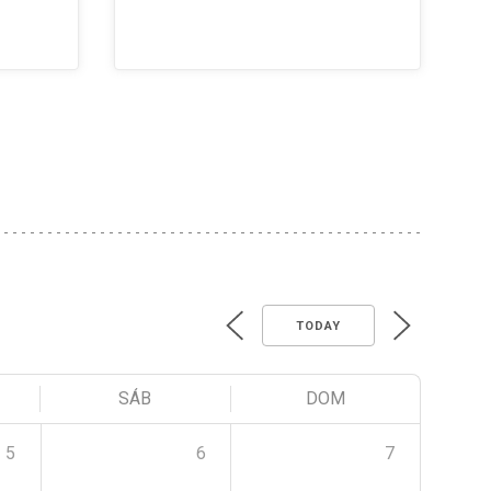
TODAY
SÁB
DOM
5
6
7