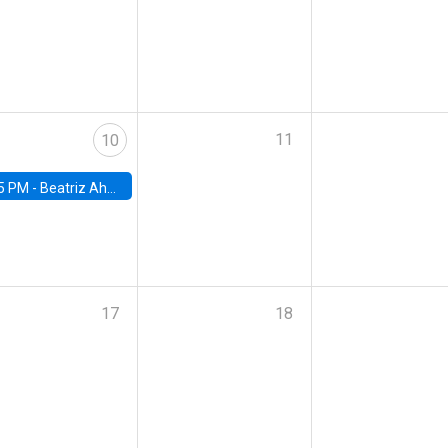
11
10
5 PM -
Beatriz Ahumada, PhD candidate, Universidad de Pittsburgh
17
18