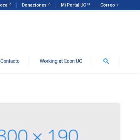
teca
Donaciones
Mi Portal UC
Correo
arrow_drop_down
search
Contacto
Working at Econ UC