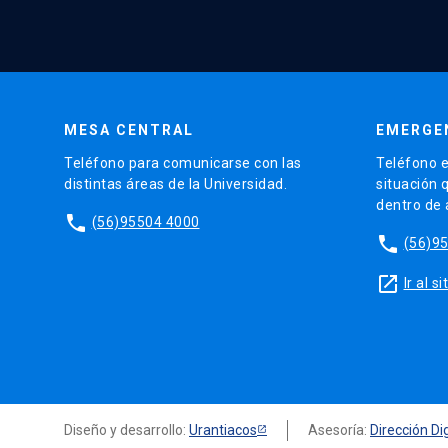
MESA CENTRAL
EMERGE
Teléfono para comunicarse con las
Teléfono e
distintas áreas de la Universidad.
situación 
dentro de
phone
(56)95504 4000
phone
(56)9
launch
Ir al 
Diseño y desarrollo:
Urantiacos
Asesoría:
Dirección Dig