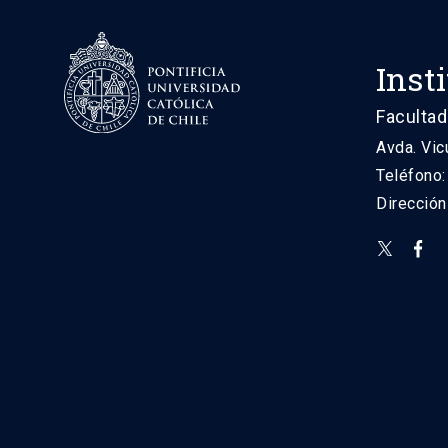
Inst
Facultad
Avda. Vic
Teléfono
Direcció