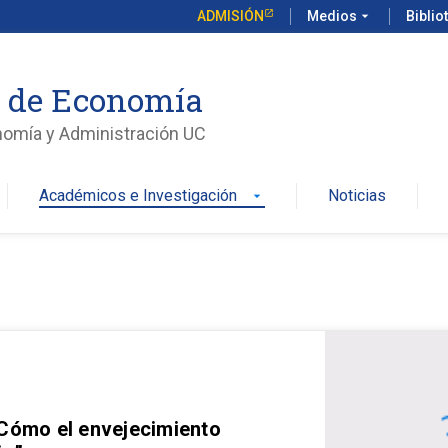
ADMISIÓN
Medios
arrow_drop_down
Biblio
o de Economía
nomía y Administración UC
Académicos e Investigación
Noticias
arrow_drop_down
 Cómo el envejecimiento