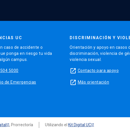
NCIAS UC
DISCRIMINACIÓN Y VIOL
n caso de accidente o
Orientación y apoyo en casos 
que ponga en riesgo tu vida
discriminación, violencia de g
 algún campus.
violencia sexual.
launch
5504 5000
Contacto para apoyo
launch
sitio de Emergencias
Más orientación
ital
, Prorrectoría
Utilizando el
Kit Digital UC