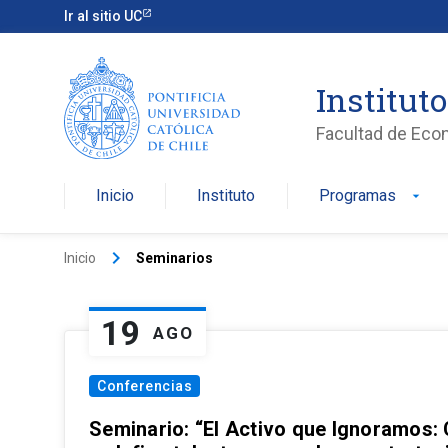
Ir al sitio UC
Institut
Facultad de Eco
Inicio
Instituto
Programas
arrow_drop_down
keyboard_arrow_right
Inicio
Seminarios
19
AGO
Conferencias
Seminario: “El Activo que Ignoramos: