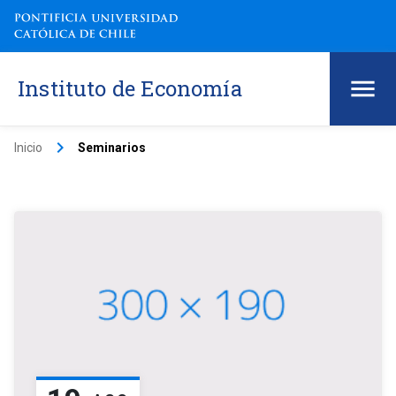
Instituto de Economía
keyboard_arrow_right
Inicio
Seminarios