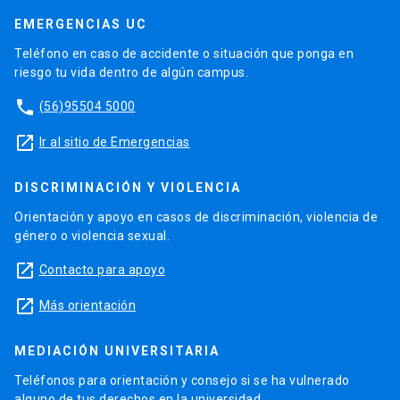
EMERGENCIAS UC
Teléfono en caso de accidente o situación que ponga en
riesgo tu vida dentro de algún campus.
phone
(56)95504 5000
launch
Ir al sitio de Emergencias
DISCRIMINACIÓN Y VIOLENCIA
Orientación y apoyo en casos de discriminación, violencia de
género o violencia sexual.
launch
Contacto para apoyo
launch
Más orientación
MEDIACIÓN UNIVERSITARIA
Teléfonos para orientación y consejo si se ha vulnerado
alguno de tus derechos en la universidad.