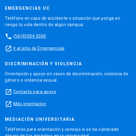
EMERGENCIAS UC
Teléfono en caso de accidente o situación que ponga en
riesgo tu vida dentro de algún campus.
phone
(56)95504 5000
launch
Ir al sitio de Emergencias
DISCRIMINACIÓN Y VIOLENCIA
Orientación y apoyo en casos de discriminación, violencia de
género o violencia sexual.
launch
Contacto para apoyo
launch
Más orientación
MEDIACIÓN UNIVERSITARIA
Teléfonos para orientación y consejo si se ha vulnerado
alguno de tus derechos en la universidad.