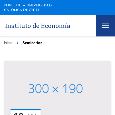
Instituto de Economía
keyboard_arrow_right
Inicio
Seminarios