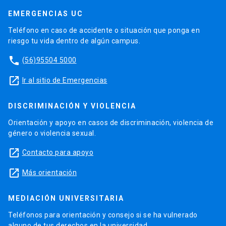
EMERGENCIAS UC
Teléfono en caso de accidente o situación que ponga en
riesgo tu vida dentro de algún campus.
phone
(56)95504 5000
launch
Ir al sitio de Emergencias
DISCRIMINACIÓN Y VIOLENCIA
Orientación y apoyo en casos de discriminación, violencia de
género o violencia sexual.
launch
Contacto para apoyo
launch
Más orientación
MEDIACIÓN UNIVERSITARIA
Teléfonos para orientación y consejo si se ha vulnerado
alguno de tus derechos en la universidad.