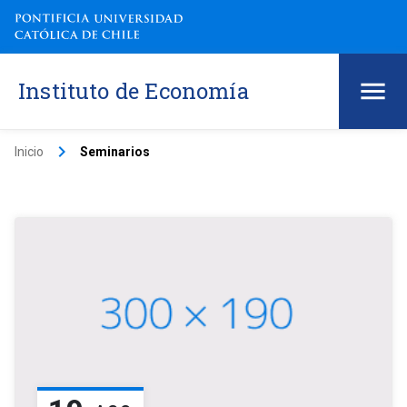
Instituto de Economía
keyboard_arrow_right
Inicio
Seminarios