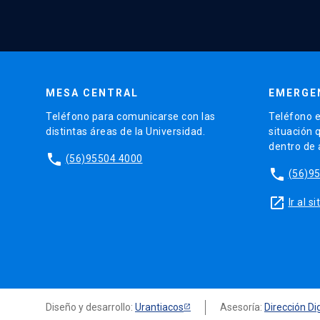
MESA CENTRAL
EMERGE
Teléfono para comunicarse con las
Teléfono e
distintas áreas de la Universidad.
situación 
dentro de
phone
(56)95504 4000
phone
(56)9
launch
Ir al 
Diseño y desarrollo:
Urantiacos
Asesoría:
Dirección Dig