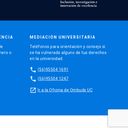
ENCIA
MEDIACIÓN UNIVERSITARIA
de
Teléfonos para orientación y consejo si
énero o
se ha vulnerado alguno de tus derechos
en la universidad.
phone
(56)95504 1691
phone
(56)95504 1247
launch
Ir a la Oficina de Ombuds UC