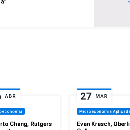
ia”
6
27
ABR
MAR
oeconomía
Microeconomía Aplicad
rto Chang, Rutgers
Evan Kresch, Oberl