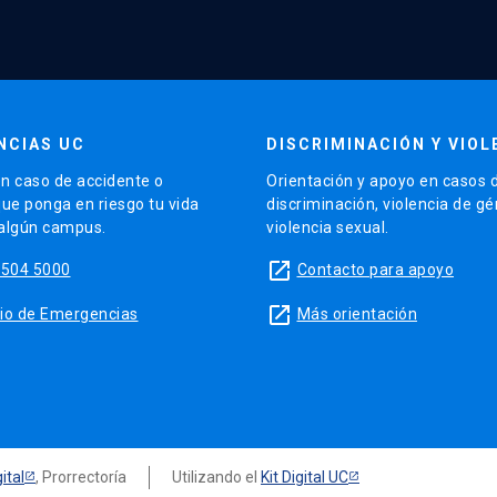
NCIAS UC
DISCRIMINACIÓN Y VIOL
n caso de accidente o
Orientación y apoyo en casos 
que ponga en riesgo tu vida
discriminación, violencia de g
 algún campus.
violencia sexual.
launch
5504 5000
Contacto para apoyo
launch
sitio de Emergencias
Más orientación
ital
, Prorrectoría
Utilizando el
Kit Digital UC