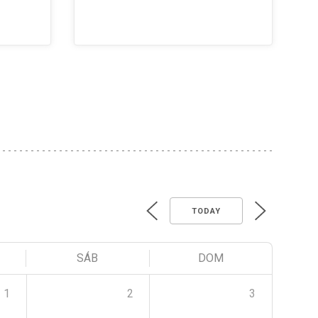
TODAY
SÁB
DOM
1
2
3