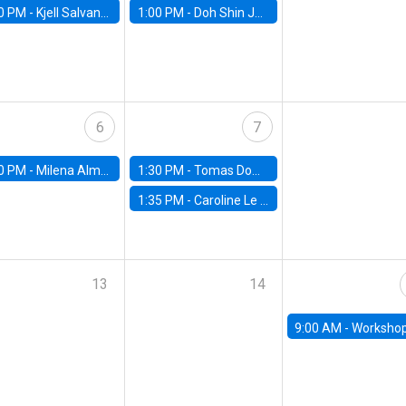
0 PM -
Kjell Salvanes, Norwegian School of Economics
1:00 PM -
Doh Shin Jeon, Toulouse School of Economics
6
7
0 PM -
Milena Almagro, University of ChicagoChicago Booth School of Business
1:30 PM -
Tomas Dominguez-Iino, Chicago Booth School of Business
1:35 PM -
Caroline Le Pennec, HEC Montréal
13
14
9:00 AM -
Workshop M-NEW 2023: 