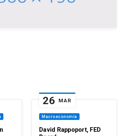
26
MAR
a
Macroeconomía
in
David Rappoport, FED