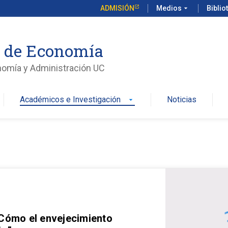
ADMISIÓN
Medios
arrow_drop_down
Biblio
o de Economía
nomía y Administración UC
Académicos e Investigación
Noticias
arrow_drop_down
 Cómo el envejecimiento