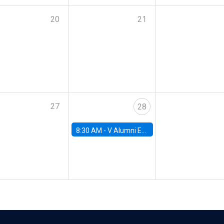
20
21
27
28
8:30 AM -
V Alumni Economics Workshop