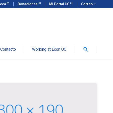
teca
Donaciones
Mi Portal UC
Correo
arrow_drop_down
search
Contacto
Working at Econ UC