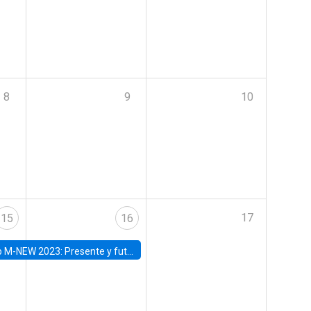
8
9
10
17
15
16
Presente y futuro del trabajo y el rol de las nuevas tecnologías