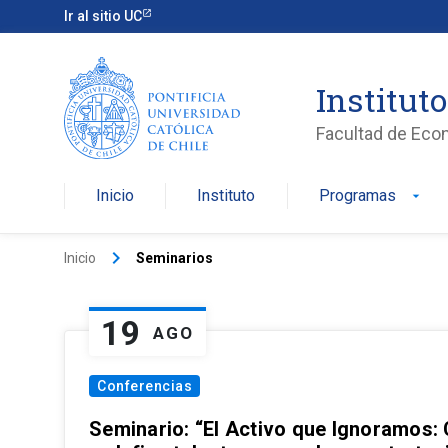
Ir al sitio UC
Institut
Facultad de Eco
Inicio
Instituto
Programas
arrow_drop_down
keyboard_arrow_right
Inicio
Seminarios
19
AGO
Conferencias
Seminario: “El Activo que Ignoramos: