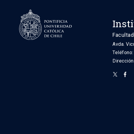
Inst
Facultad
Avda. Vic
Teléfono
Direcció