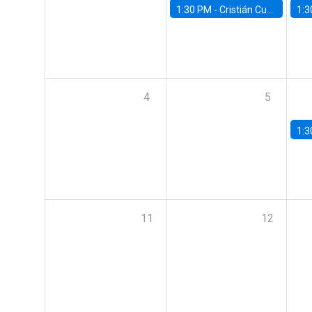
1:30 PM -
Cristián Cuevas, Universidad de Los Andes
1:3
4
5
1:3
11
12