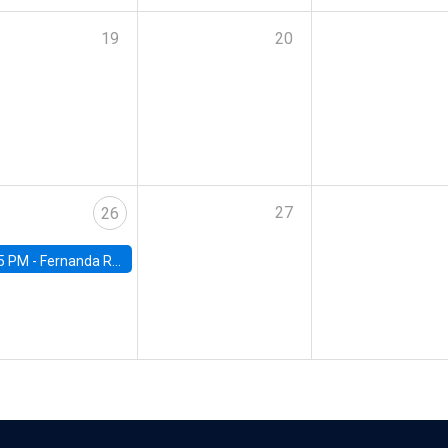
19
20
27
26
5 PM -
Fernanda Rojas Ampuero, University of Wisconsin-Madison