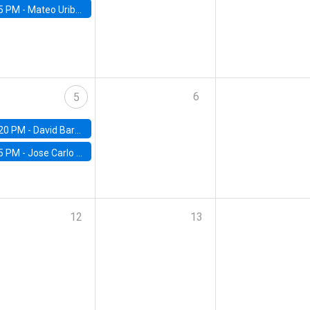
5 PM -
Mateo Uribe-Castro, Universidad de los Andes (Colombia)
6
5
20 PM -
David Bardey, Universidad de los Andes - CEDE
5 PM -
Jose Carlo Bermudez, UC (ME) & World Bank
12
13