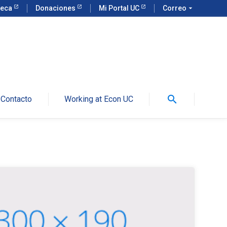
teca
Donaciones
Mi Portal UC
Correo
arrow_drop_down
search
Contacto
Working at Econ UC