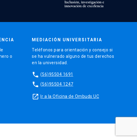
ENCIA
MEDIACIÓN UNIVERSITARIA
de
Teléfonos para orientación y consejo si
énero o
se ha vulnerado alguno de tus derechos
en la universidad.
phone
(56)95504 1691
phone
(56)95504 1247
launch
Ir a la Oficina de Ombuds UC