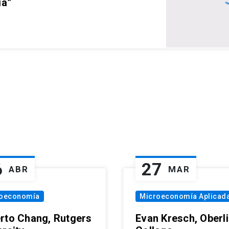
ia”
6
27
ABR
MAR
oeconomía
Microeconomía Aplicad
rto Chang, Rutgers
Evan Kresch, Oberl