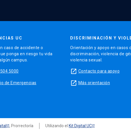
NCIAS UC
DISCRIMINACIÓN Y VIOL
n caso de accidente o
Orientación y apoyo en casos 
que ponga en riesgo tu vida
discriminación, violencia de g
 algún campus.
violencia sexual.
launch
5504 5000
Contacto para apoyo
launch
sitio de Emergencias
Más orientación
ital
, Prorrectoría
Utilizando el
Kit Digital UC