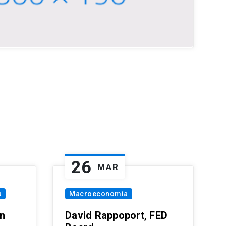
26
MAR
a
Macroeconomía
in
David Rappoport, FED