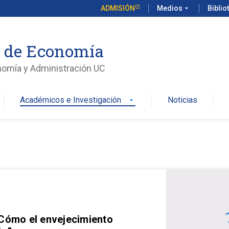
ADMISIÓN
Medios
arrow_drop_down
Biblio
o de Economía
nomía y Administración UC
Académicos e Investigación
Noticias
arrow_drop_down
 Cómo el envejecimiento