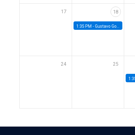
17
18
1:35 PM -
Gustavo González, Banco Central de Chile
24
25
1:3