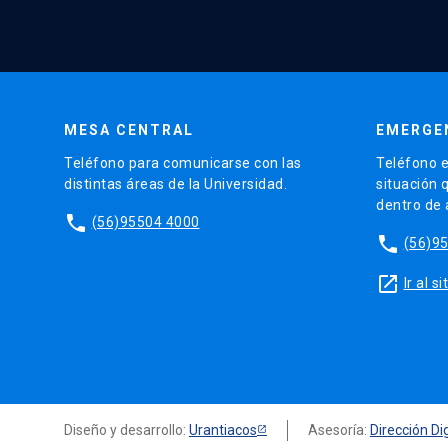
MESA CENTRAL
EMERGE
Teléfono para comunicarse con las
Teléfono e
distintas áreas de la Universidad.
situación 
dentro de
phone
(56)95504 4000
phone
(56)9
launch
Ir al 
Diseño y desarrollo:
Urantiacos
Asesoría:
Dirección Dig