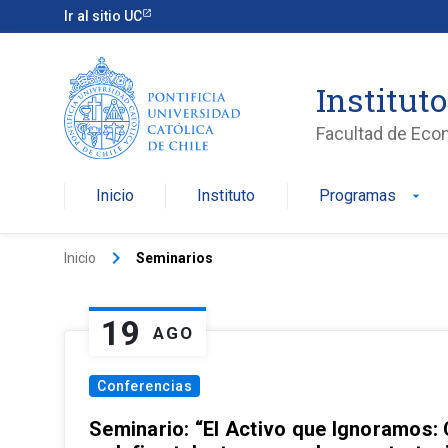
Ir al sitio UC
Institut
Facultad de Eco
Inicio
Instituto
Programas
arrow_drop_down
keyboard_arrow_right
Inicio
Seminarios
19
AGO
Conferencias
Seminario: “El Activo que Ignoramos: