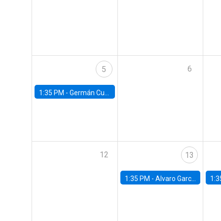
6
5
1:35 PM -
Germán Cubas, University of Houston
12
13
1:35 PM -
Alvaro Garcia-Marin, Universidad de Los Andes
1:3