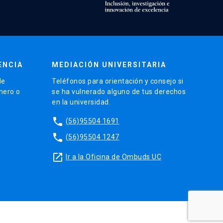
ENCIA
MEDIACIÓN UNIVERSITARIA
de
Teléfonos para orientación y consejo si
énero o
se ha vulnerado alguno de tus derechos
en la universidad.
phone
(56)95504 1691
phone
(56)95504 1247
launch
Ir a la Oficina de Ombuds UC