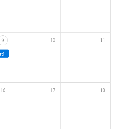
10
11
9
onomía UC
16
17
18