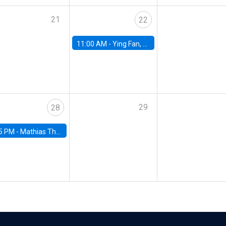
21
22
11:00 AM -
Ying Fan, University of Michigan
29
28
5 PM -
Mathias Thoenig, University of Lausanne