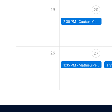
19
20
2:30 PM -
Gautam Gowrisankaran, Columbia University
26
27
1:35 PM -
Mathieu Pedemonte, IDB
1:3