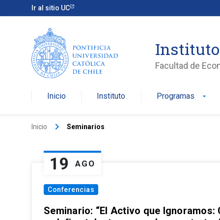
Ir al sitio UC
Institut
Facultad de Eco
Inicio
Instituto
Programas
arrow_drop_down
keyboard_arrow_right
Inicio
Seminarios
19
AGO
Conferencias
Seminario: “El Activo que Ignoramos: