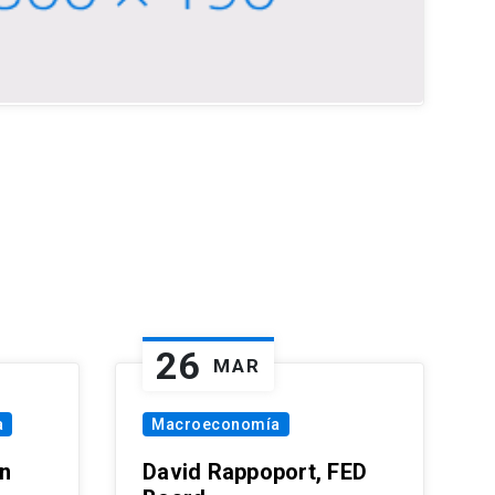
26
MAR
a
Macroeconomía
in
David Rappoport, FED