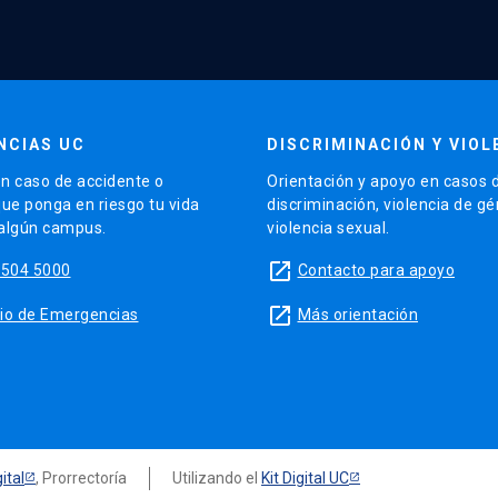
NCIAS UC
DISCRIMINACIÓN Y VIOL
n caso de accidente o
Orientación y apoyo en casos 
que ponga en riesgo tu vida
discriminación, violencia de g
 algún campus.
violencia sexual.
launch
5504 5000
Contacto para apoyo
launch
sitio de Emergencias
Más orientación
ital
, Prorrectoría
Utilizando el
Kit Digital UC