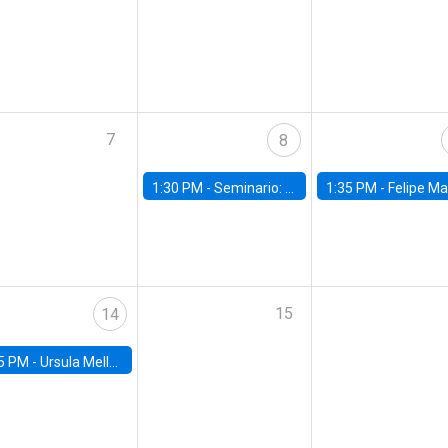
7
8
1:30 PM -
Seminario: “Recuperando la humanidad para progresar en la era de la IA»
1:35 PM -
Felipe Martínez, alumno Doctorado en Ec
15
14
5 PM -
Ursula Mello, Insper - Institute of Education and Research