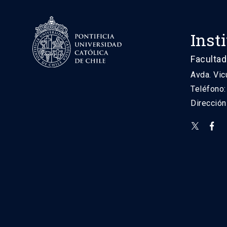
Inst
Facultad
Avda. Vic
Teléfono
Direcció