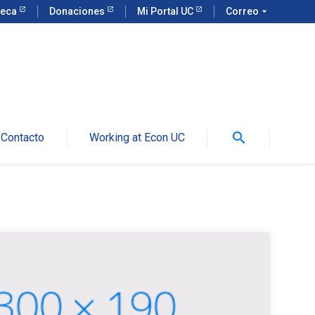
teca
Donaciones
Mi Portal UC
Correo
arrow_drop_down
search
Contacto
Working at Econ UC