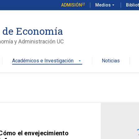
ADMISIÓN
Medios
arrow_drop_down
Biblio
o de Economía
nomía y Administración UC
Académicos e Investigación
Noticias
arrow_drop_down
 Cómo el envejecimiento