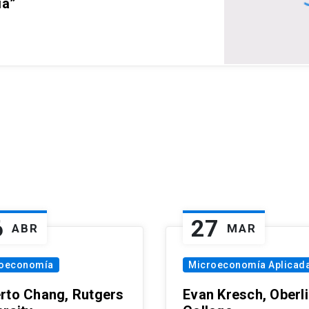
ia”
6
27
ABR
MAR
oeconomía
Microeconomía Aplicad
rto Chang, Rutgers
Evan Kresch, Oberl