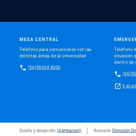
MESA CENTRAL
EMERGE
Teléfono para comunicarse con las
Teléfono e
distintas áreas de la Universidad.
situación 
dentro de
phone
(56)95504 4000
phone
(56)9
launch
Ir al 
Diseño y desarrollo:
Urantiacos
Asesoría:
Dirección Dig