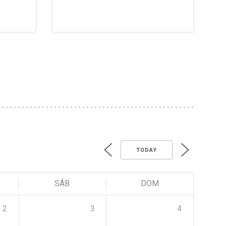
TODAY
SÁB
DOM
2
3
4