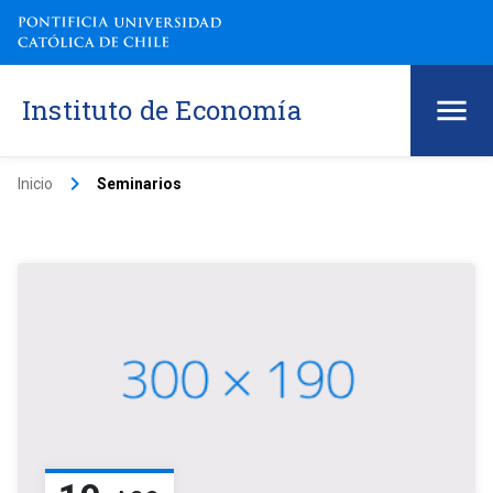
Instituto de Economía
keyboard_arrow_right
Inicio
Seminarios