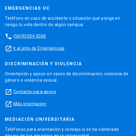
EMERGENCIAS UC
Teléfono en caso de accidente o situación que ponga en
riesgo tu vida dentro de algún campus.
phone
(56)95504 5000
launch
Ir al sitio de Emergencias
DISCRIMINACIÓN Y VIOLENCIA
Orientación y apoyo en casos de discriminación, violencia de
género o violencia sexual.
launch
Contacto para apoyo
launch
Más orientación
MEDIACIÓN UNIVERSITARIA
Teléfonos para orientación y consejo si se ha vulnerado
alguno de tus derechos en la universidad.