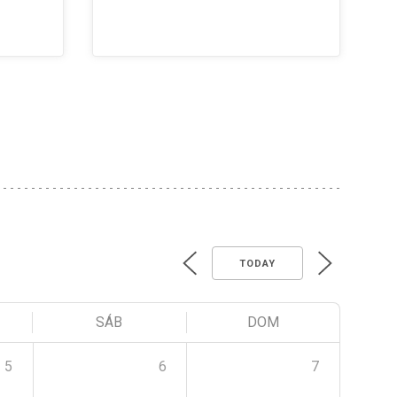
TODAY
SÁB
DOM
5
6
7