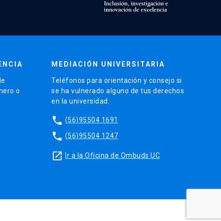
ENCIA
MEDIACIÓN UNIVERSITARIA
de
Teléfonos para orientación y consejo si
énero o
se ha vulnerado alguno de tus derechos
en la universidad.
phone
(56)95504 1691
phone
(56)95504 1247
launch
Ir a la Oficina de Ombuds UC