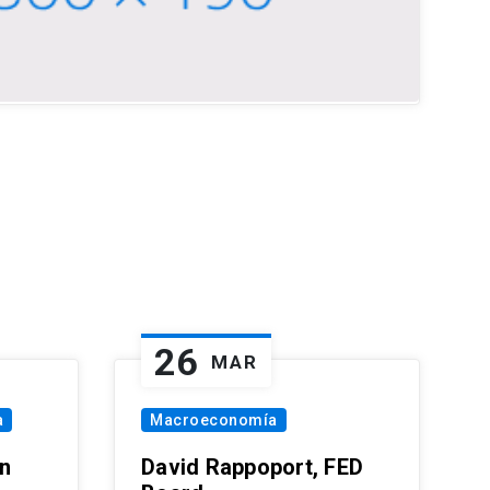
26
MAR
a
Macroeconomía
in
David Rappoport, FED