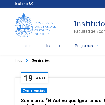
Ir al sitio UC
Institut
Facultad de Eco
Inicio
Instituto
Programas
arrow_drop_down
keyboard_arrow_right
Inicio
Seminarios
19
AGO
Conferencias
Seminario: “El Activo que Ignoramos: