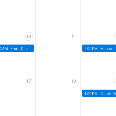
11
10
0 AM -
Emilio Depetris-Chauvín, Universidad Católica
2:00 PM -
Mauricio Tejada,
17
18
1:00 PM -
Claudio Ferraz, British Col