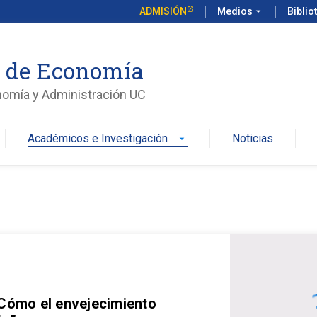
ADMISIÓN
Medios
arrow_drop_down
Biblio
o de Economía
nomía y Administración UC
Académicos e Investigación
Noticias
arrow_drop_down
 Cómo el envejecimiento