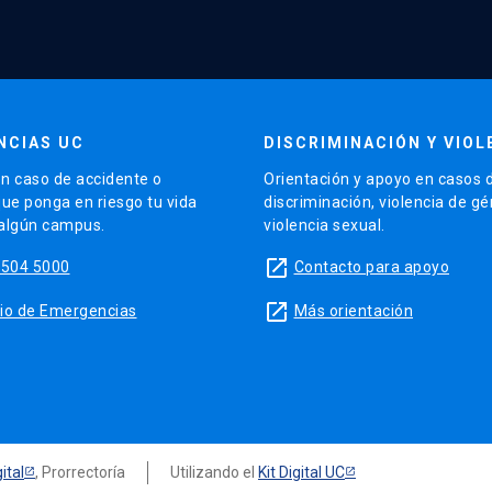
NCIAS UC
DISCRIMINACIÓN Y VIOL
n caso de accidente o
Orientación y apoyo en casos 
que ponga en riesgo tu vida
discriminación, violencia de g
 algún campus.
violencia sexual.
launch
5504 5000
Contacto para apoyo
launch
sitio de Emergencias
Más orientación
ital
, Prorrectoría
Utilizando el
Kit Digital UC