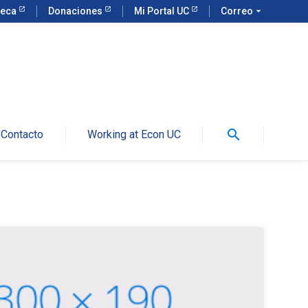
teca
Donaciones
Mi Portal UC
Correo
arrow_drop_down
search
Contacto
Working at Econ UC