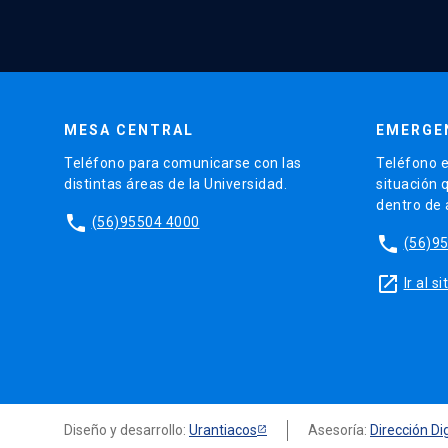
MESA CENTRAL
EMERGE
Teléfono para comunicarse con las
Teléfono e
distintas áreas de la Universidad.
situación 
dentro de
phone
(56)95504 4000
phone
(56)9
launch
Ir al 
Diseño y desarrollo:
Urantiacos
Asesoría:
Dirección Dig