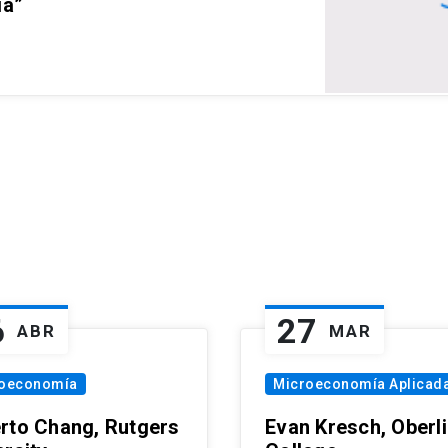
ia”
6
27
ABR
MAR
oeconomía
Microeconomía Aplicad
rto Chang, Rutgers
Evan Kresch, Oberl