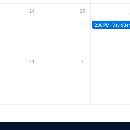
24
25
2:00 PM -
David Berger, D
31
1