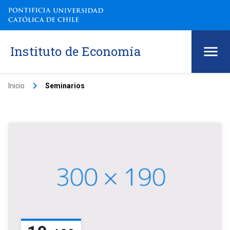
Instituto de Economía
keyboard_arrow_right
Inicio
Seminarios