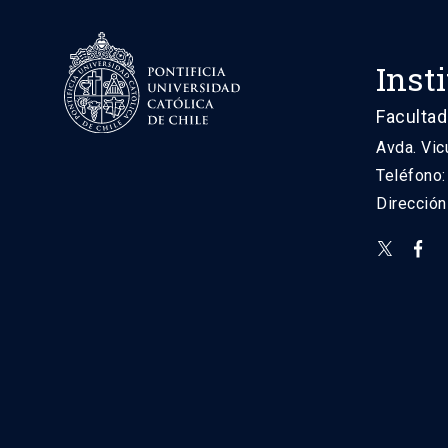
Inst
Facultad
Avda. Vic
Teléfono
Direcció