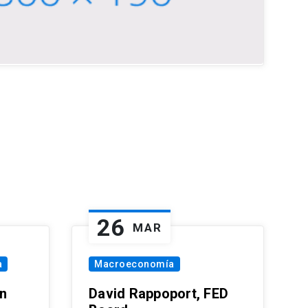
26
MAR
a
Macroeconomía
in
David Rappoport, FED