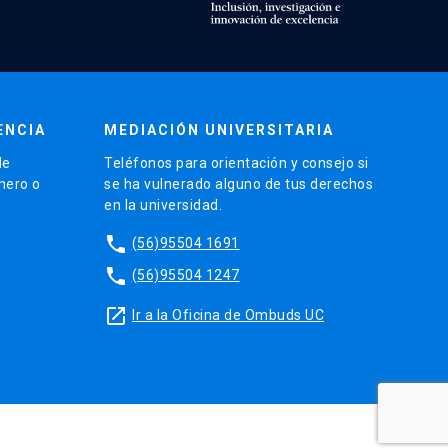
ENCIA
MEDIACIÓN UNIVERSITARIA
de
Teléfonos para orientación y consejo si
énero o
se ha vulnerado alguno de tus derechos
en la universidad.
phone
(56)95504 1691
phone
(56)95504 1247
launch
Ir a la Oficina de Ombuds UC