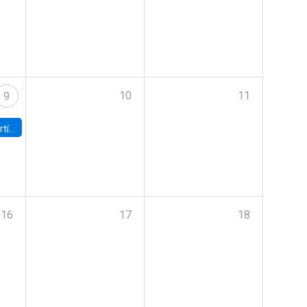
10
11
9
onomía UC
16
17
18