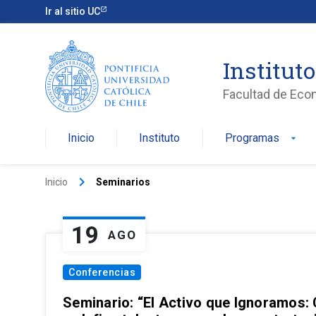
Ir al sitio UC
Institut
Facultad de Eco
Inicio
Instituto
Programas
arrow_drop_down
keyboard_arrow_right
Inicio
Seminarios
19
AGO
Conferencias
Seminario: “El Activo que Ignoramos: