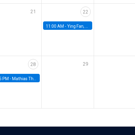
21
22
11:00 AM -
Ying Fan, University of Michigan
29
28
5 PM -
Mathias Thoenig, University of Lausanne