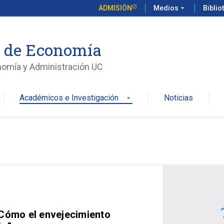
ADMISIÓN
Medios
arrow_drop_down
Biblio
o de Economía
nomía y Administración UC
Académicos e Investigación
Noticias
arrow_drop_down
 Cómo el envejecimiento