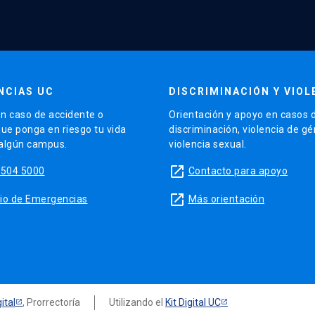
NCIAS UC
DISCRIMINACIÓN Y VIOL
n caso de accidente o
Orientación y apoyo en casos 
que ponga en riesgo tu vida
discriminación, violencia de g
 algún campus.
violencia sexual.
launch
5504 5000
Contacto para apoyo
launch
sitio de Emergencias
Más orientación
ital
, Prorrectoría
Utilizando el
Kit Digital UC