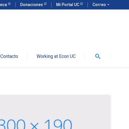
teca
Donaciones
Mi Portal UC
Correo
arrow_drop_down
search
Contacto
Working at Econ UC