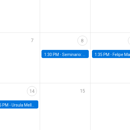
7
8
1:30 PM -
Seminario: “Recuperando la humanidad para progresar en la era de la IA»
1:35 PM -
Felipe Martínez, alumno Doctorado en Ec
15
14
5 PM -
Ursula Mello, Insper - Institute of Education and Research