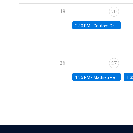
19
20
2:30 PM -
Gautam Gowrisankaran, Columbia University
26
27
1:35 PM -
Mathieu Pedemonte, IDB
1:3