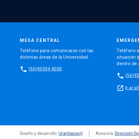
MESA CENTRAL
EMERGE
Teléfono para comunicarse con las
Teléfono e
distintas áreas de la Universidad.
situación 
dentro de
phone
(56)95504 4000
phone
(56)9
launch
Ir al 
Diseño y desarrollo:
Urantiacos
Asesoría:
Dirección Dig