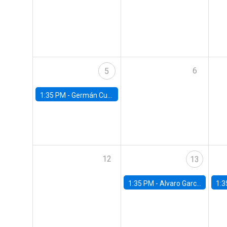
6
5
1:35 PM -
Germán Cubas, University of Houston
12
13
1:35 PM -
Alvaro Garcia-Marin, Universidad de Los Andes
1:3