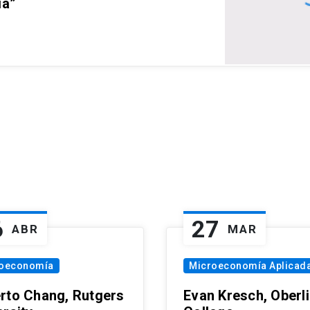
ia”
6
27
ABR
MAR
oeconomía
Microeconomía Aplicad
rto Chang, Rutgers
Evan Kresch, Oberl