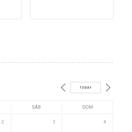
TODAY
SÁB
DOM
2
3
4