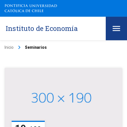
Instituto de Economía
keyboard_arrow_right
Inicio
Seminarios