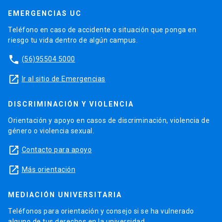
EMERGENCIAS UC
Teléfono en caso de accidente o situación que ponga en
riesgo tu vida dentro de algún campus.
phone
(56)95504 5000
launch
Ir al sitio de Emergencias
DISCRIMINACIÓN Y VIOLENCIA
Orientación y apoyo en casos de discriminación, violencia de
género o violencia sexual.
launch
Contacto para apoyo
launch
Más orientación
MEDIACIÓN UNIVERSITARIA
Teléfonos para orientación y consejo si se ha vulnerado
alguno de tus derechos en la universidad.